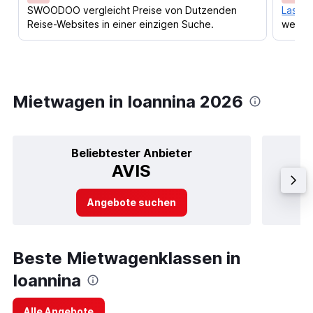
SWOODOO vergleicht Preise von Dutzenden
Lass d
Reise-Websites in einer einzigen Suche.
werden
Mietwagen in Ioannina 2026
Beliebtester Anbieter
AVIS
Angebote suchen
Beste Mietwagenklassen in
Ioannina
Alle Angebote