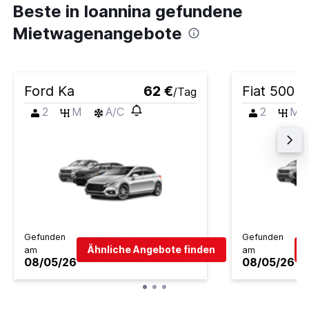
Beste in Ioannina gefundene
Mietwagenangebote
Ford Ka
62 €
Fiat 500
/Tag
2
M
A/C
2
M
Gefunden
Gefunden
Ähnliche Angebote finden
am
am
08/05/26
08/05/26