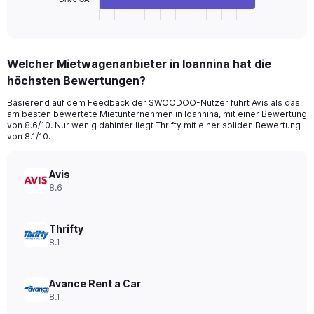
1
X
End
of
axis
interactive
displaying
chart
categories.
Welcher Mietwagenanbieter in Ioannina hat die
Range:
höchsten Bewertungen?
3
categories.
Basierend auf dem Feedback der SWOODOO-Nutzer führt Avis als das
The
am besten bewertete Mietunternehmen in Ioannina, mit einer Bewertung
chart
von 8.6/10. Nur wenig dahinter liegt Thrifty mit einer soliden Bewertung
has
von 8.1/10.
1
Y
axis
Avis
displaying
8.6
values.
Range:
0
Thrifty
to
8.1
88.
Avance Rent a Car
8.1