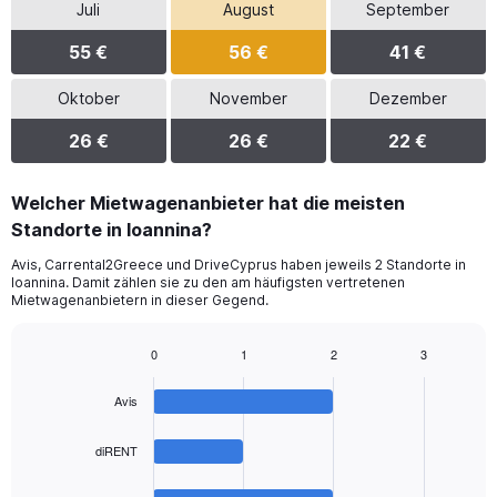
Juli
August
September
55 €
56 €
41 €
Oktober
November
Dezember
26 €
26 €
22 €
Welcher Mietwagenanbieter hat die meisten
Standorte in Ioannina?
Avis, Carrental2Greece und DriveCyprus haben jeweils 2 Standorte in
Ioannina. Damit zählen sie zu den am häufigsten vertretenen
Mietwagenanbietern in dieser Gegend.
0
1
2
3
Bar
Chart
graphic.
chart
Avis
with
4
bars.
diRENT
The