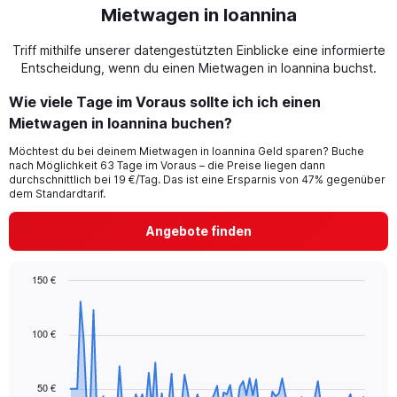
Mietwagen in Ioannina
Triff mithilfe unserer datengestützten Einblicke eine informierte
Entscheidung, wenn du einen Mietwagen in Ioannina buchst.
Wie viele Tage im Voraus sollte ich ich einen
Mietwagen in Ioannina buchen?
Möchtest du bei deinem Mietwagen in Ioannina Geld sparen? Buche
nach Möglichkeit 63 Tage im Voraus – die Preise liegen dann
durchschnittlich bei 19 €/Tag. Das ist eine Ersparnis von 47% gegenüber
dem Standardtarif.
Angebote finden
150 €
Chart
Chart
graphic.
with
91
100 €
data
points.
50 €
The