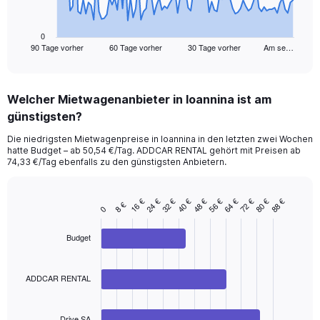
chart
has
1
0
90 Tage vorher
60 Tage vorher
30 Tage vorher
Am se…
X
End
of
axis
interactive
displaying
chart
categories.
Welcher Mietwagenanbieter in Ioannina ist am
Range:
günstigsten?
91
categories.
Die niedrigsten Mietwagenpreise in Ioannina in den letzten zwei Wochen
The
hatte Budget – ab 50,54 €/Tag. ADDCAR RENTAL gehört mit Preisen ab
chart
74,33 €/Tag ebenfalls zu den günstigsten Anbietern.
has
1
Y
24 €
48 €
72 €
32 €
56 €
80 €
16 €
40 €
64 €
88 €
8 €
Bar
Chart
0
axis
graphic.
chart
displaying
with
Budget
values.
3
Range:
bars.
0
ADDCAR RENTAL
to
The
150.
chart
has
Drive SA