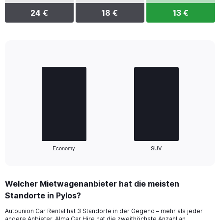
24 €
18 €
13 €
Bar
Chart
graphic.
chart
with
2
bars.
The
chart
has
1
Economy
SUV
X
End
of
axis
interactive
displaying
chart
categories.
Welcher Mietwagenanbieter hat die meisten
Range:
Standorte in Pylos?
2
categories.
Autounion Car Rental hat 3 Standorte in der Gegend – mehr als jeder
The
andere Anbieter. Alma Car Hire hat die zweithöchste Anzahl an