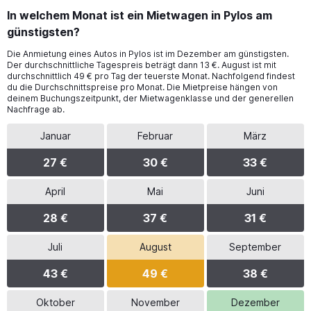
In welchem Monat ist ein Mietwagen in Pylos am
günstigsten?
Die Anmietung eines Autos in Pylos ist im Dezember am günstigsten.
Der durchschnittliche Tagespreis beträgt dann 13 €. August ist mit
durchschnittlich 49 € pro Tag der teuerste Monat. Nachfolgend findest
du die Durchschnittspreise pro Monat. Die Mietpreise hängen von
deinem Buchungszeitpunkt, der Mietwagenklasse und der generellen
Nachfrage ab.
Januar
Februar
März
27 €
30 €
33 €
April
Mai
Juni
28 €
37 €
31 €
Juli
August
September
43 €
49 €
38 €
Oktober
November
Dezember