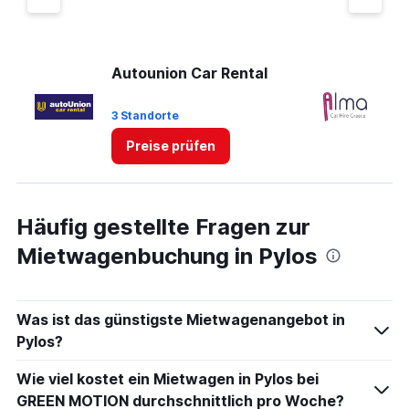
Y
axis
displaying
values.
Autounion Car Rental
Al
Range:
0
3 Standorte
1 
to
4.
Preise prüfen
Häufig gestellte Fragen zur
Mietwagenbuchung in Pylos
Was ist das günstigste Mietwagenangebot in
Pylos?
Wie viel kostet ein Mietwagen in Pylos bei
GREEN MOTION durchschnittlich pro Woche?