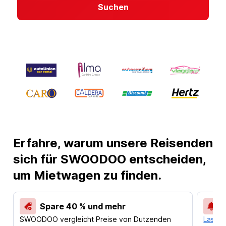
Suchen
Erfahre, warum unsere Reisenden
sich für SWOODOO entscheiden,
um Mietwagen zu finden.
Spare 40 % und mehr
SWOODOO vergleicht Preise von Dutzenden
Lass d