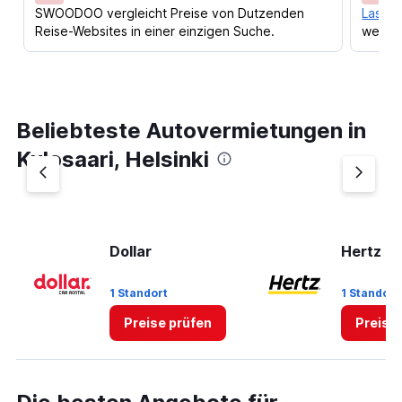
SWOODOO vergleicht Preise von Dutzenden
Lass d
Reise-Websites in einer einzigen Suche.
werden
Beliebteste Autovermietungen in
Kulosaari, Helsinki
Dollar
Hertz
1 Standort
1 Standort
Preise prüfen
Preise