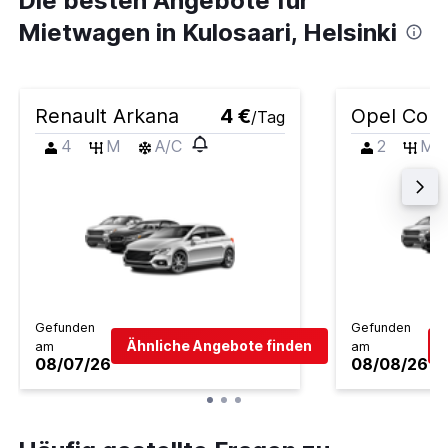
Die besten Angebote für
Mietwagen in Kulosaari, Helsinki
Renault Arkana
4 €
Opel Cors
/Tag
4
M
A/C
2
M
Gefunden
Gefunden
Ähnliche Angebote finden
am
am
08/07/26
08/08/26