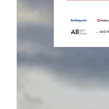
… und 