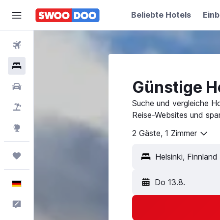
Beliebte Hotels
Einb
Flüge
Hotels
Günstige Ho
Mietwagen
Suche und vergleiche Ho
Pauschalreisen
Reise-Websites und spar
Explore
2 Gäste, 1 Zimmer
Trips
Do 13.8.
Deutsch
Feedback