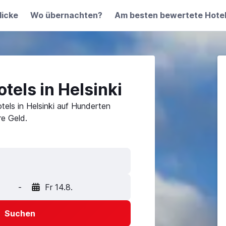
licke
Wo übernachten?
Am besten bewertete Hote
tels in Helsinki
tels in Helsinki auf Hunderten
e Geld.
-
Fr 14.8.
Suchen