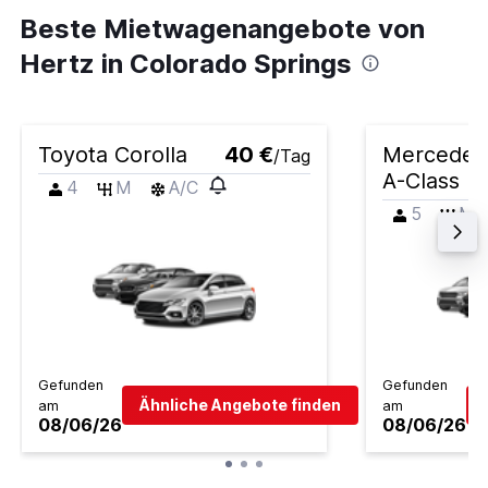
Beste Mietwagenangebote von
Hertz in Colorado Springs
Toyota Corolla
40 €
Mercedes
/Tag
A-Class
4
M
A/C
5
M
Gefunden
Gefunden
Ähnliche Angebote finden
am
am
08/06/26
08/06/26