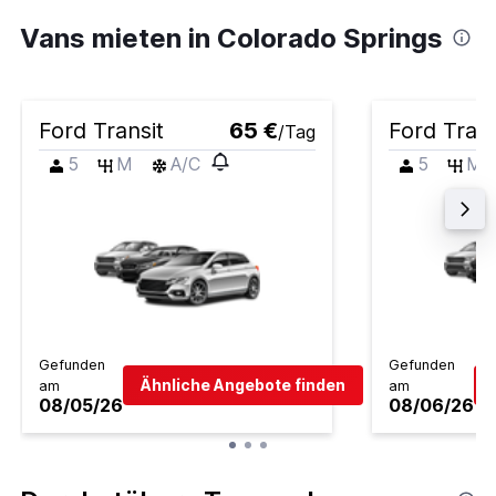
Vans mieten in Colorado Springs
Ford Transit
65 €
Ford Trans
/Tag
5
M
A/C
5
M
Gefunden
Gefunden
Ähnliche Angebote finden
am
am
08/05/26
08/06/26