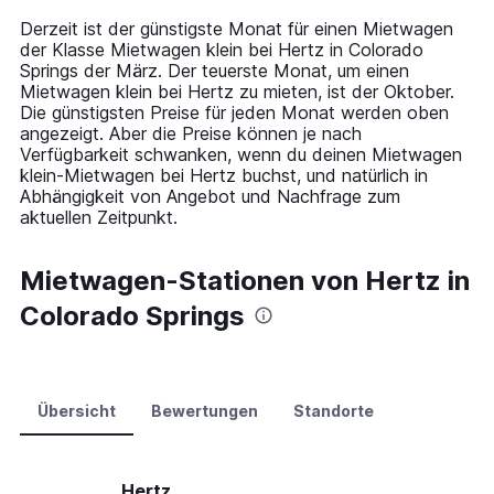
14
Derzeit ist der günstigste Monat für einen Mietwagen
categories.
der Klasse Mietwagen klein bei Hertz in Colorado
The
Springs der März. Der teuerste Monat, um einen
chart
Mietwagen klein bei Hertz zu mieten, ist der Oktober.
has
Die günstigsten Preise für jeden Monat werden oben
1
angezeigt. Aber die Preise können je nach
Y
Verfügbarkeit schwanken, wenn du deinen Mietwagen
axis
klein-Mietwagen bei Hertz buchst, und natürlich in
displaying
Abhängigkeit von Angebot und Nachfrage zum
values.
aktuellen Zeitpunkt.
Range:
0
to
Mietwagen-Stationen von Hertz in
90.
Colorado Springs
Übersicht
Bewertungen
Standorte
Hertz