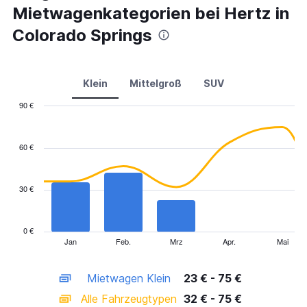
Mietwagenkategorien bei Hertz in
Colorado Springs
Klein
Mittelgroß
SUV
90 €
Combination
Chart
graphic.
chart
with
60 €
2
data
series.
30 €
The
chart
has
0 €
1
Jan
Feb.
Mrz
Apr.
Mai
End
of
X
interactive
axis
chart
Mietwagen Klein
23 € - 75 €
displaying
categories.
Alle Fahrzeugtypen
32 € - 75 €
Range: