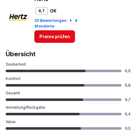
OK
6,7
•
25 Bewertungen
4
Standorte
Preise prüfen
Übersicht
Sauberkeit
6,9
Komfort
6,8
Gesamt
6,7
Anmietung/Rückgabe
6,4
Value
6,5