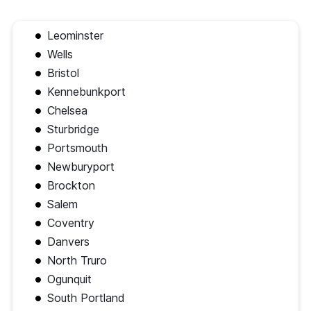
Leominster
Wells
Bristol
Kennebunkport
Chelsea
Sturbridge
Portsmouth
Newburyport
Brockton
Salem
Coventry
Danvers
North Truro
Ogunquit
South Portland