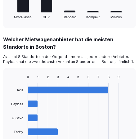
has
1
Mittelklasse
SUV
Standard
Kompakt
Minibus
X
End
of
axis
interactive
displaying
chart
categories.
Welcher Mietwagenanbieter hat die meisten
Range:
Standorte in Boston?
5
categories.
Avis hat 8 Standorte in der Gegend – mehr als jeder andere Anbieter.
The
Payless hat die zweithöchste Anzahl an Standorten in Boston, nämlich 1.
chart
has
1
0
1
2
3
4
5
6
7
8
9
Bar
Y
Chart
graphic.
chart
axis
Avis
with
displaying
4
values.
bars.
Payless
Range:
0
The
to
U-Save
chart
75.
has
1
Thrifty
X
End