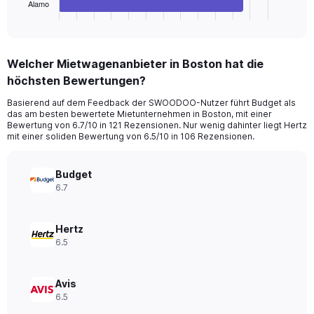
1
Alamo
X
End
of
axis
interactive
displaying
chart
categories.
Welcher Mietwagenanbieter in Boston hat die
Range:
höchsten Bewertungen?
4
categories.
Basierend auf dem Feedback der SWOODOO-Nutzer führt Budget als
The
das am besten bewertete Mietunternehmen in Boston, mit einer
chart
Bewertung von 6.7/10 in 121 Rezensionen. Nur wenig dahinter liegt Hertz
has
mit einer soliden Bewertung von 6.5/10 in 106 Rezensionen.
1
Y
axis
Budget
displaying
6.7
values.
Range:
0
Hertz
to
6.5
72.
Avis
6.5