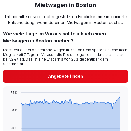
Mietwagen in Boston
Triff mithilfe unserer datengestützten Einblicke eine informierte
Entscheidung, wenn du einen Mietwagen in Boston buchst.
Wie viele Tage im Voraus sollte ich ich einen
Mietwagen in Boston buchen?
Möchtest du bei deinem Mietwagen in Boston Geld sparen? Buche nach
Möglichkeit 7 Tage im Voraus – die Preise liegen dann durchschnittlich
bei 52 €/Tag. Das ist eine Ersparnis von 20% gegenüber dem
Standardtarif.
Angebote finden
75 €
Chart
Chart
graphic.
with
91
50 €
data
points.
25 €
The