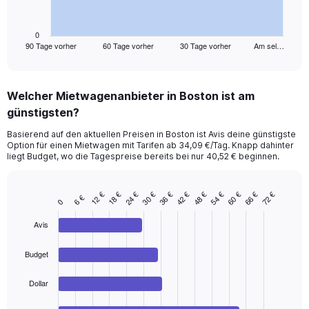
chart
has
1
0
90 Tage vorher
60 Tage vorher
30 Tage vorher
Am sel…
X
End
of
axis
interactive
displaying
chart
categories.
Welcher Mietwagenanbieter in Boston ist am
Range:
günstigsten?
91
categories.
Basierend auf den aktuellen Preisen in Boston ist Avis deine günstigste
The
Option für einen Mietwagen mit Tarifen ab 34,09 €/Tag. Knapp dahinter
chart
liegt Budget, wo die Tagespreise bereits bei nur 40,52 € beginnen.
has
1
Y
48 €
54 €
60 €
66 €
72 €
12 €
18 €
24 €
30 €
36 €
42 €
6 €
Bar
Chart
0
axis
graphic.
chart
displaying
with
Avis
values.
4
Range:
bars.
Budget
0
to
The
75.
chart
Dollar
has