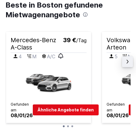
Beste in Boston gefundene
Mietwagenangebote
Mercedes-Benz
39 €
Volkswag
/Tag
A-Class
Arteon
4
M
A/C
5
M
Gefunden
Gefunden
Ähnliche Angebote finden
Ä
am
am
08/01/26
08/01/26