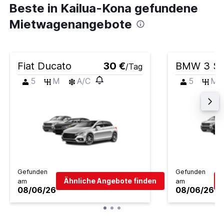
Beste in Kailua-Kona gefundene
Mietwagenangebote
Fiat Ducato
30 €
BMW 3 Se
/Tag
5
M
A/C
5
M
Gefunden
Gefunden
Ähnliche Angebote finden
am
am
08/06/26
08/06/26