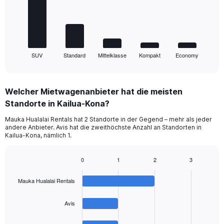
The
chart
has
1
SUV
Standard
Mittelklasse
Kompakt
Economy
X
End
of
axis
interactive
displaying
chart
categories.
Welcher Mietwagenanbieter hat die meisten
Range:
Standorte in Kailua-Kona?
5
categories.
Mauka Hualalai Rentals hat 2 Standorte in der Gegend – mehr als jeder
The
andere Anbieter. Avis hat die zweithöchste Anzahl an Standorten in
chart
Kailua-Kona, nämlich 1.
has
1
0
1
2
3
Y
Bar
Chart
axis
graphic.
chart
displaying
Mauka Hualalai Rentals
with
values.
4
Range:
bars.
Avis
0
to
The