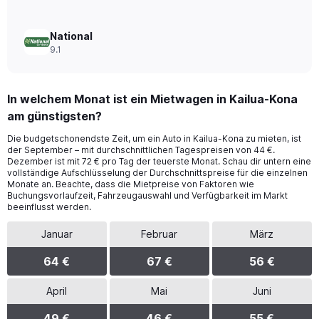
National
9.1
In welchem Monat ist ein Mietwagen in Kailua-Kona
am günstigsten?
Die budgetschonendste Zeit, um ein Auto in Kailua-Kona zu mieten, ist
der September – mit durchschnittlichen Tagespreisen von 44 €.
Dezember ist mit 72 € pro Tag der teuerste Monat. Schau dir untern eine
vollständige Aufschlüsselung der Durchschnittspreise für die einzelnen
Monate an. Beachte, dass die Mietpreise von Faktoren wie
Buchungsvorlaufzeit, Fahrzeugauswahl und Verfügbarkeit im Markt
beeinflusst werden.
Januar
Februar
März
64 €
67 €
56 €
April
Mai
Juni
49 €
46 €
55 €