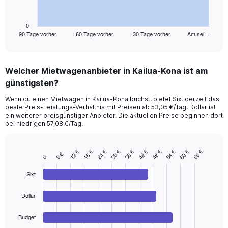
chart
has
1
0
90 Tage vorher
60 Tage vorher
30 Tage vorher
Am sel…
X
End
of
axis
interactive
displaying
chart
categories.
Welcher Mietwagenanbieter in Kailua-Kona ist am
Range:
günstigsten?
91
categories.
Wenn du einen Mietwagen in Kailua-Kona buchst, bietet Sixt derzeit das
The
beste Preis-Leistungs-Verhältnis mit Preisen ab 53,05 €/Tag. Dollar ist
chart
ein weiterer preisgünstiger Anbieter. Die aktuellen Preise beginnen dort
has
bei niedrigen 57,08 €/Tag.
1
Y
axis
48 €
54 €
60 €
66 €
12 €
18 €
24 €
30 €
36 €
42 €
6 €
Bar
Chart
0
displaying
graphic.
chart
values.
with
Sixt
Range:
4
bars.
0
Dollar
to
The
75.
chart
Budget
has