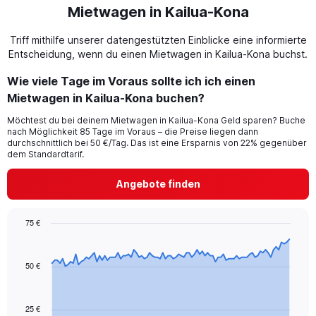
Mietwagen in Kailua-Kona
Triff mithilfe unserer datengestützten Einblicke eine informierte
Entscheidung, wenn du einen Mietwagen in Kailua-Kona buchst.
Wie viele Tage im Voraus sollte ich ich einen
Mietwagen in Kailua-Kona buchen?
Möchtest du bei deinem Mietwagen in Kailua-Kona Geld sparen? Buche
nach Möglichkeit 85 Tage im Voraus – die Preise liegen dann
durchschnittlich bei 50 €/Tag. Das ist eine Ersparnis von 22% gegenüber
dem Standardtarif.
Angebote finden
75 €
Chart
Chart
graphic.
with
91
50 €
data
points.
25 €
The