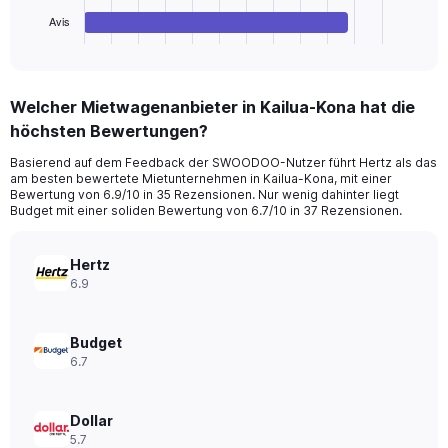
1
Avis
X
End
of
axis
interactive
displaying
chart
categories.
Welcher Mietwagenanbieter in Kailua-Kona hat die
Range:
höchsten Bewertungen?
4
categories.
Basierend auf dem Feedback der SWOODOO-Nutzer führt Hertz als das
The
am besten bewertete Mietunternehmen in Kailua-Kona, mit einer
chart
Bewertung von 6.9/10 in 35 Rezensionen. Nur wenig dahinter liegt
has
Budget mit einer soliden Bewertung von 6.7/10 in 37 Rezensionen.
1
Y
axis
Hertz
displaying
6.9
values.
Range:
0
Budget
to
6.7
66.
Dollar
5.7