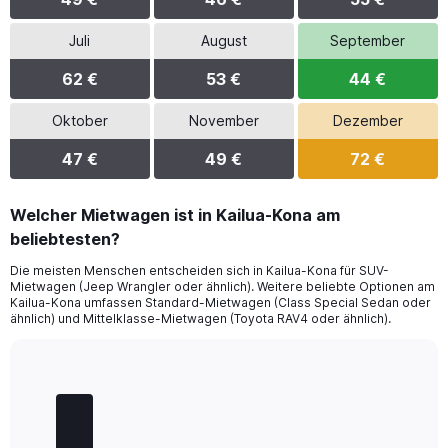
Juli
August
September
62 €
53 €
44 €
Oktober
November
Dezember
47 €
49 €
72 €
Welcher Mietwagen ist in Kailua-Kona am
beliebtesten?
Die meisten Menschen entscheiden sich in Kailua-Kona für SUV-
Mietwagen (Jeep Wrangler oder ähnlich). Weitere beliebte Optionen am
Kailua-Kona umfassen Standard-Mietwagen (Class Special Sedan oder
ähnlich) und Mittelklasse-Mietwagen (Toyota RAV4 oder ähnlich).
Bar
Chart
graphic.
chart
with
5
bars.