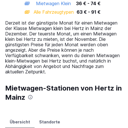
Mietwagen Klein
36 € - 74 €
displaying
categories.
Alle Fahrzeugtypen
63 € - 91 €
Range:
14
Derzeit ist der günstigste Monat für einen Mietwagen
categories.
der Klasse Mietwagen klein bei Hertz in Mainz der
The
Dezember. Der teuerste Monat, um einen Mietwagen
chart
klein bei Hertz zu mieten, ist der November. Die
has
günstigsten Preise für jeden Monat werden oben
1
angezeigt. Aber die Preise können je nach
Y
Verfügbarkeit schwanken, wenn du deinen Mietwagen
axis
klein-Mietwagen bei Hertz buchst, und natürlich in
displaying
Abhängigkeit von Angebot und Nachfrage zum
values.
aktuellen Zeitpunkt.
Range:
0
to
Mietwagen-Stationen von Hertz in
120.
Mainz
Übersicht
Standorte