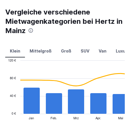
Vergleiche verschiedene
Mietwagenkategorien bei Hertz in
Mainz
Klein
Mittelgroß
Groß
SUV
Van
Luxus
120 €
Combination
Chart
graphic.
chart
with
80 €
2
data
series.
40 €
The
chart
has
0 €
1
Jan
Feb.
Mrz
Apr.
Mai
End
of
X
interactive
axis
chart