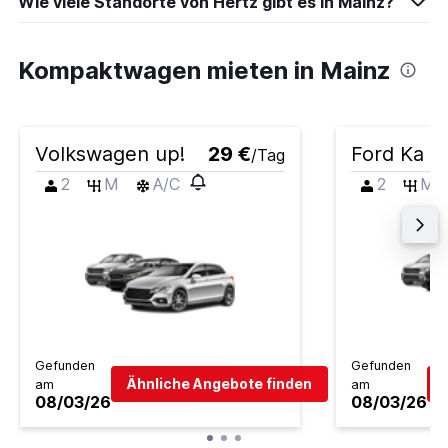
Wie viele Standorte von Hertz gibt es in Mainz?
Kompaktwagen mieten in Mainz
Volkswagen up!
29 €
Ford Ka
/Tag
2
M
A/C
2
M
Gefunden
Gefunden
Ähnliche Angebote finden
am
am
08/03/26
08/03/26