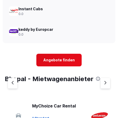
Instant Cabs
0.0
keddy by Europcar
0.0
Angebote finden
Bhopal - Mietwagenanbieter
MyChoize Car Rental
A