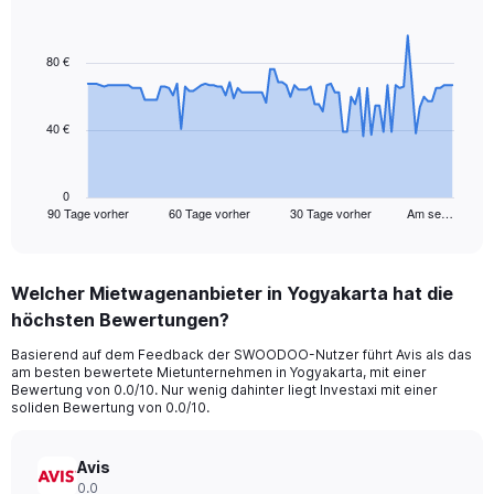
Chart
Chart
graphic.
with
91
80 €
data
points.
40 €
The
chart
has
1
0
90 Tage vorher
60 Tage vorher
30 Tage vorher
Am se…
X
End
of
axis
interactive
displaying
chart
categories.
Welcher Mietwagenanbieter in Yogyakarta hat die
Range:
höchsten Bewertungen?
91
categories.
Basierend auf dem Feedback der SWOODOO-Nutzer führt Avis als das
The
am besten bewertete Mietunternehmen in Yogyakarta, mit einer
chart
Bewertung von 0.0/10. Nur wenig dahinter liegt Investaxi mit einer
has
soliden Bewertung von 0.0/10.
1
Y
axis
Avis
displaying
0.0