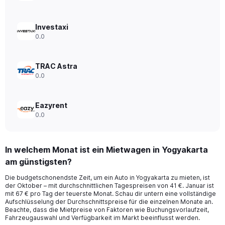
values.
Range:
0
Investaxi
to
0.0
120.
TRAC Astra
0.0
Eazyrent
0.0
In welchem Monat ist ein Mietwagen in Yogyakarta
am günstigsten?
Die budgetschonendste Zeit, um ein Auto in Yogyakarta zu mieten, ist
der Oktober – mit durchschnittlichen Tagespreisen von 41 €. Januar ist
mit 67 € pro Tag der teuerste Monat. Schau dir untern eine vollständige
Aufschlüsselung der Durchschnittspreise für die einzelnen Monate an.
Beachte, dass die Mietpreise von Faktoren wie Buchungsvorlaufzeit,
Fahrzeugauswahl und Verfügbarkeit im Markt beeinflusst werden.