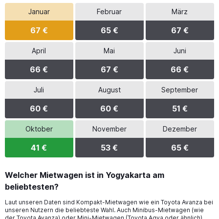
Januar
Februar
März
67 €
65 €
67 €
April
Mai
Juni
66 €
67 €
66 €
Juli
August
September
60 €
60 €
51 €
Oktober
November
Dezember
41 €
53 €
65 €
Welcher Mietwagen ist in Yogyakarta am
beliebtesten?
Laut unseren Daten sind Kompakt-Mietwagen wie ein Toyota Avanza bei
unseren Nutzern die beliebteste Wahl. Auch Minibus-Mietwagen (wie
der Toyota Avanza) oder Mini-Mietwagen (Toyota Agya oder ähnlich)