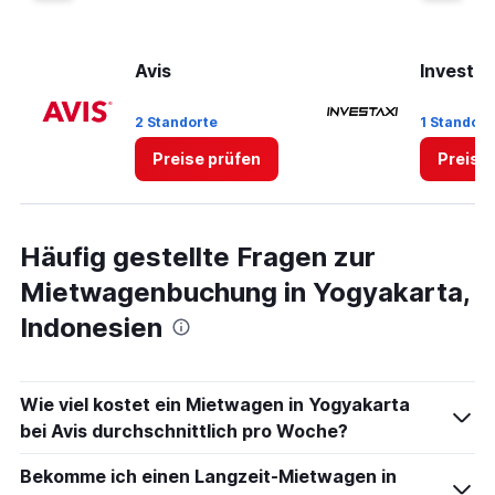
displaying
values.
Range:
0
Avis
Investax
to
5.
2 Standorte
1 Standort
Preise prüfen
Preise
Häufig gestellte Fragen zur
Mietwagenbuchung in Yogyakarta,
Indonesien
Wie viel kostet ein Mietwagen in Yogyakarta
bei Avis durchschnittlich pro Woche?
Bekomme ich einen Langzeit-Mietwagen in