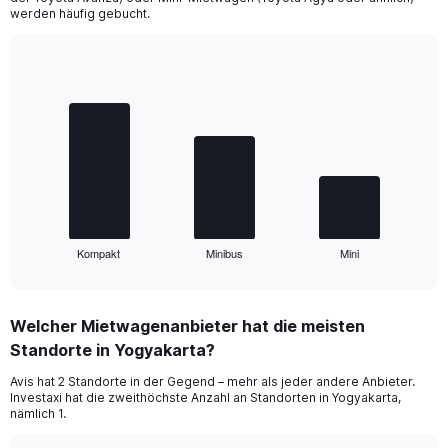
werden häufig gebucht.
Bar
Chart
graphic.
chart
with
3
bars.
The
chart
has
1
Kompakt
Minibus
Mini
X
End
of
axis
interactive
displaying
chart
categories.
Welcher Mietwagenanbieter hat die meisten
Range:
Standorte in Yogyakarta?
3
categories.
Avis hat 2 Standorte in der Gegend – mehr als jeder andere Anbieter.
The
Investaxi hat die zweithöchste Anzahl an Standorten in Yogyakarta,
chart
nämlich 1.
has
1