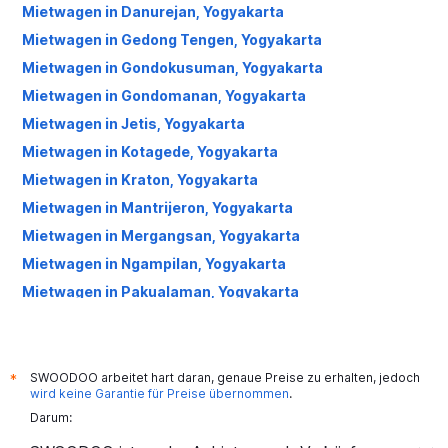
Mietwagen in Danurejan, Yogyakarta
Mietwagen in Gedong Tengen, Yogyakarta
Mietwagen in Gondokusuman, Yogyakarta
Mietwagen in Gondomanan, Yogyakarta
Mietwagen in Jetis, Yogyakarta
Mietwagen in Kotagede, Yogyakarta
Mietwagen in Kraton, Yogyakarta
Mietwagen in Mantrijeron, Yogyakarta
Mietwagen in Mergangsan, Yogyakarta
Mietwagen in Ngampilan, Yogyakarta
Mietwagen in Pakualaman, Yogyakarta
Mietwagen in Tegalrejo, Yogyakarta
Mietwagen in Umbulharjo, Yogyakarta
Mietwagen in Wirobrajan, Yogyakarta
SWOODOO arbeitet hart daran, genaue Preise zu erhalten, jedoch
*
wird keine Garantie für Preise übernommen
.
Darum: