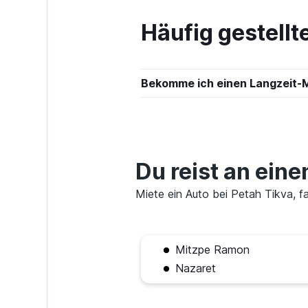
1 Standort
Häufig gestell
CalAuto
Bekomme ich einen Langzeit-M
1 Standort
keddy by Europ
Du reist an eine
1 Standort
Miete ein Auto bei Petah Tikva, fa
Sunnycars
Mitzpe Ramon
Nazaret
3 Standorte