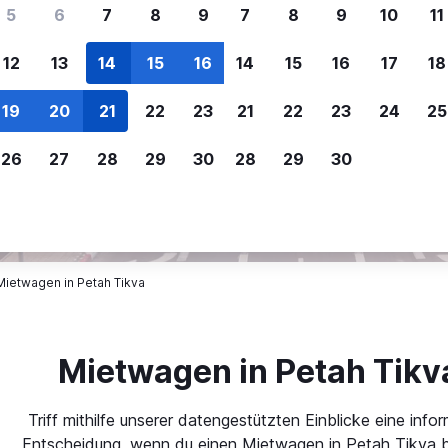
ere Reisenden sich für SWOODOO ent
5
6
7
8
9
7
8
9
10
11
12
13
14
15
16
14
15
16
17
18
Individuelle
Preisalarm
19
20
21
22
23
21
22
23
24
25
Anpassung von 
Lass dich benachrichtigen
,
Filtere deine
wenn Preise reduziert werden,
26
27
28
29
30
28
29
30
Mietwagenergebnisse na
um kein tolles Angebot zu
Anbieter, Preis, Fahrzeug
verpassen.
und mehr.
Mietwagen in Petah Tikva
Mietwagen in Petah Tikv
Triff mithilfe unserer datengestützten Einblicke eine infor
Entscheidung, wenn du einen Mietwagen in Petah Tikva b