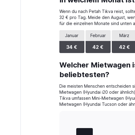
Range:
4
Wenn du nach Petah Tikva reist, soll
categories.
The
32 € pro Tag. Meide den August, wenn
chart
für die einzelnen Monate sind unten 
has
1
Januar
Februar
März
Y
axis
34 €
42 €
42 €
displaying
values.
Range:
Welcher Mietwagen is
0
beliebtesten?
to
52.
Die meisten Menschen entscheiden si
Mietwagen (Hyundai i20 oder ähnlich
Tikva umfassen Mini-Mietwagen (Hyun
Mietwagen (Hyundai Tucson oder ähnl
Bar
Chart
graphic.
chart
with