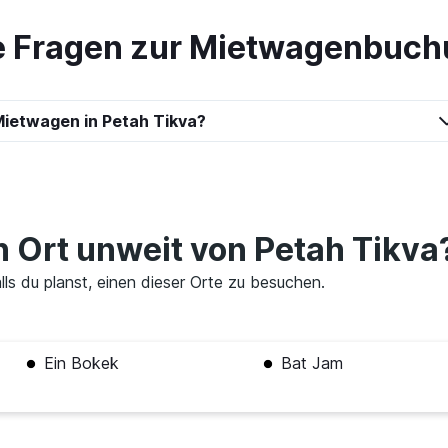
te Fragen zur Mietwagenbuch
Preise prüfen
ietwagen in Petah Tikva?
car
n Ort unweit von Petah Tikva
Preise prüfen
lls du planst, einen dieser Orte zu besuchen.
Ein Bokek
Bat Jam
Preise prüfen