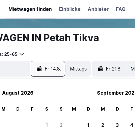
Mietwagen finden
Einblicke
Anbieter
FAQ
AGEN IN Petah Tikva
s:
25-65
Fr 14.8.
Mittags
Fr 21.8.
M
August 2026
September 202
M
D
F
S
S
M
D
M
D
F
1
2
1
2
3
4