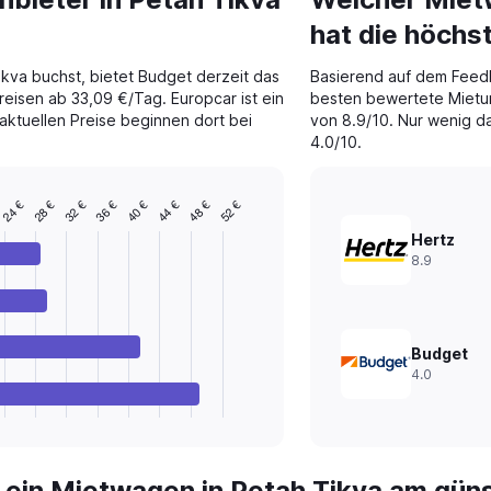
hat die höch
kva buchst, bietet Budget derzeit das
Basierend auf dem Feed
Preisen ab 33,09 €/Tag. Europcar ist ein
besten bewertete Mietun
 aktuellen Preise beginnen dort bei
von 8.9/10. Nur wenig da
4.0/10.
24 €
36 €
48 €
32 €
44 €
28 €
40 €
52 €
Hertz
8.9
Budget
4.0
 ein Mietwagen in Petah Tikva am gün