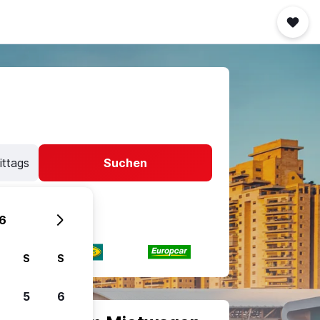
ittags
Suchen
6
S
S
5
6