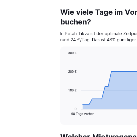
Wie viele Tage im Vor
buchen?
In Petah Tikva ist der optimale Zeit
rund 24 €/Tag. Das ist 48% günstiger i
300 €
Chart
Chart
graphic.
with
91
200 €
data
points.
100 €
The
chart
has
1
0
90 Tage vorher
X
End
of
axis
interactive
displaying
chart
categories.
Welcher Mietwagenan