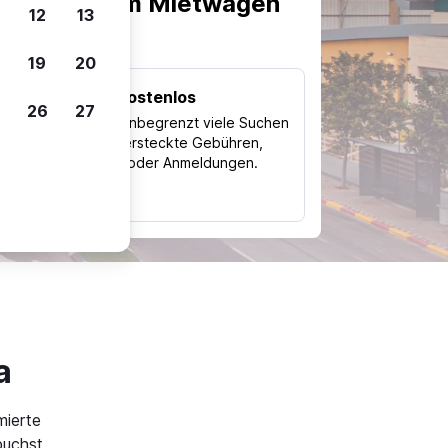
scheiden, um Mietwagen
12
13
19
20
Kostenlos
26
27
Trips
Nutze unbegrenzt viele Suchen
ohne versteckte Gebühren,
ch
Kosten oder Anmeldungen.
typ
a
mierte
uchst.