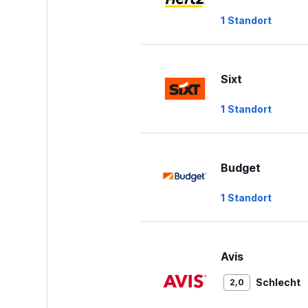
to
1 Standort
60.
Sixt
1 Standort
Budget
1 Standort
Avis
Schlecht
2,0
1 Bewertung