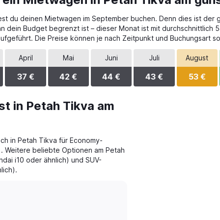
test du deinen Mietwagen im September buchen. Denn dies ist der g
 dein Budget begrenzt ist – dieser Monat ist mit durchschnittlich 
aufgeführt. Die Preise können je nach Zeitpunkt und Buchungsart s
April
Mai
Juni
Juli
August
37 €
42 €
44 €
43 €
53 €
t in Petah Tikva am
ch in Petah Tikva für Economy-
). Weitere beliebte Optionen am Petah
dai i10 oder ähnlich) und SUV-
ich).