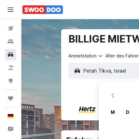
Flüge
BILLIGE MIETW
Hotels
Mietwagen
Anmietstation
Alter des Fahrer
Pauschalreisen
Explore
Trips
M
D
Deutsch
Feedback