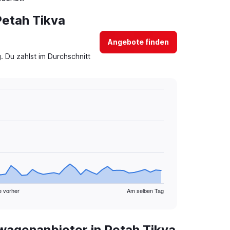
Petah Tikva
Angebote finden
 Du zahlst im Durchschnitt
e vorher
Am selben Tag
agenanbieter in Petah Tikva