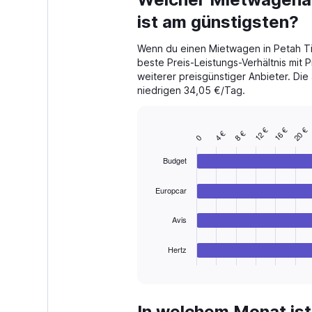
Range:
91
ist am günstigsten?
categories.
The
Wenn du einen Mietwagen in Petah Ti
chart
beste Preis-Leistungs-Verhältnis mit 
has
weiterer preisgünstiger Anbieter. Die
1
niedrigen 34,05 €/Tag.
Y
axis
displaying
12 €
20 €
16 €
values.
8 €
4 €
Bar
Chart
0
Range:
graphic.
chart
with
0
Budget
4
to
bars.
300.
Europcar
The
chart
Avis
has
1
Hertz
X
End
of
axis
interactive
displaying
chart
categories.
In welchem Monat ist