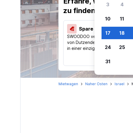
Erfahre, warum uns
3
4
zu finden.
10
11
Spare 40 % und mehr
17
18
SWOODOO vergleicht Preise
von Dutzenden Reise-Websites
24
25
in einer einzigen Suche.
31
Mietwagen
Naher Osten
Israel