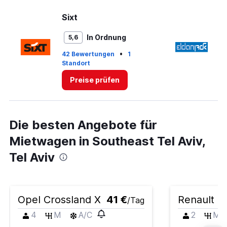
Sixt
El
In Ordnung
5,6
•
42 Bewertungen
1
Standort
1 
Preise prüfen
Die besten Angebote für
Mietwagen in Southeast Tel Aviv,
Tel Aviv
Opel Crossland X
41 €
Renault Z
/Tag
4
M
A/C
2
M