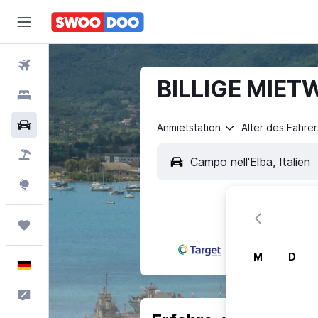
Flüge
BILLIGE MIETW
Hotels
Mietwagen
Anmietstation
Alter des Fahrer
Pauschalreisen
Explore
Trips
M
D
Deutsch
Feedback