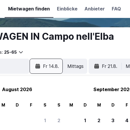
Mietwagen finden
Einblicke
Anbieter
FAQ
AGEN IN Campo nell'Elba
s:
25-65
Fr 14.8.
Mittags
Fr 21.8.
M
August 2026
September 202
M
D
F
S
S
M
D
M
D
F
1
2
1
2
3
4