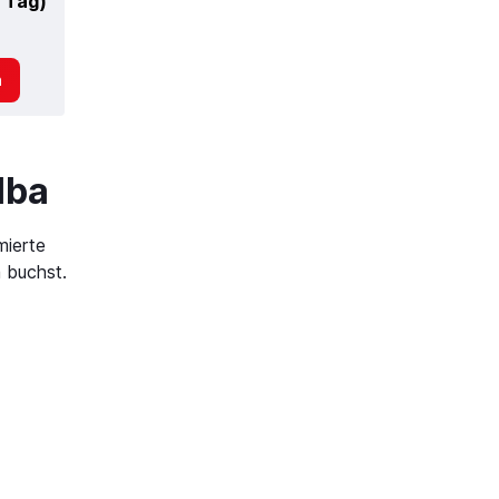
 Tag)
n
lba
mierte
 buchst.