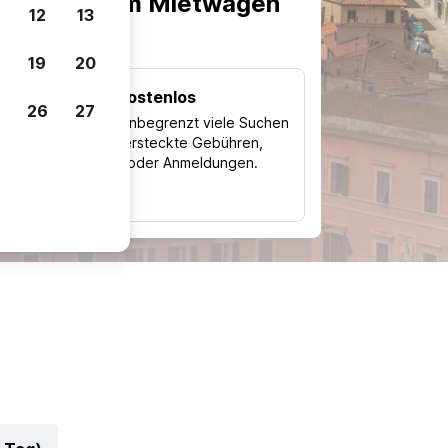
scheiden, um Mietwagen
12
13
19
20
Kostenlos
26
27
Trips
Nutze unbegrenzt viele Suchen
ohne versteckte Gebühren,
ch
Kosten oder Anmeldungen.
typ