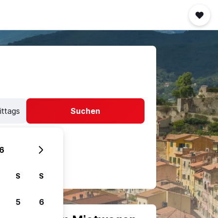
ittags
Suchen
6
S
S
5
6