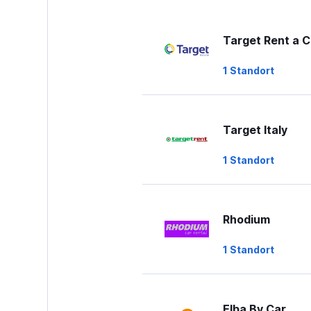
Target Rent a C
1 Standort
Target Italy
1 Standort
Rhodium
1 Standort
Elba By Car