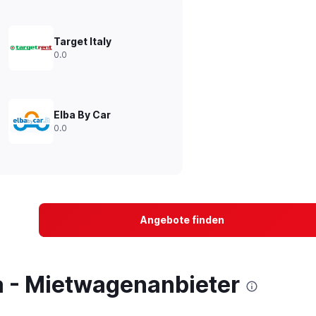
Target Italy
0.0
Elba By Car
0.0
Angebote finden
a - Mietwagenanbieter