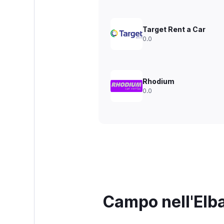
Target Rent a Car
0.0
Rhodium
0.0
Campo nell'Elb