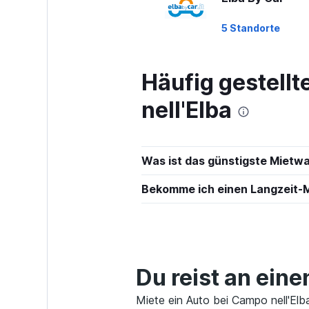
5 Standorte
Häufig gestell
Birindelli
nell'Elba
1 Standort
Was ist das günstigste Mietw
Sunnycars
Bekomme ich einen Langzeit-M
1 Standort
Du reist an ein
Miete ein Auto bei Campo nell'Elba