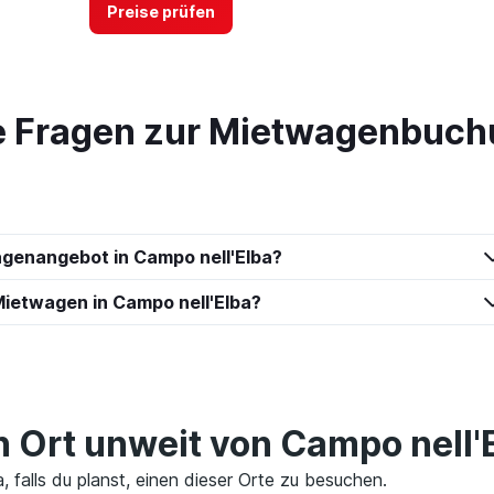
Preise prüfen
te Fragen zur Mietwagenbuc
Preise prüfen
agenangebot in Campo nell'Elba?
Preise prüfen
ietwagen in Campo nell'Elba?
en Ort unweit von Campo nell'
, falls du planst, einen dieser Orte zu besuchen.