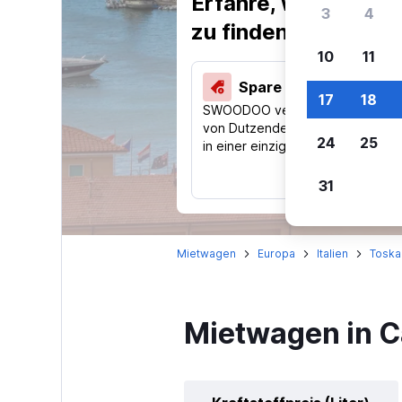
Erfahre, warum uns
3
4
zu finden.
10
11
Spare 40 % und mehr
17
18
SWOODOO vergleicht Preise
von Dutzenden Reise-Websites
24
25
in einer einzigen Suche.
31
Mietwagen
Europa
Italien
Toska
Mietwagen in C