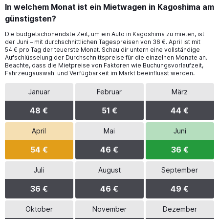
In welchem Monat ist ein Mietwagen in Kagoshima am
günstigsten?
Die budgetschonendste Zeit, um ein Auto in Kagoshima zu mieten, ist
der Juni – mit durchschnittlichen Tagespreisen von 36 €. April ist mit
54 € pro Tag der teuerste Monat. Schau dir untern eine vollständige
Aufschlüsselung der Durchschnittspreise für die einzelnen Monate an.
Beachte, dass die Mietpreise von Faktoren wie Buchungsvorlaufzeit,
Fahrzeugauswahl und Verfügbarkeit im Markt beeinflusst werden.
Januar
Februar
März
48 €
51 €
44 €
April
Mai
Juni
54 €
46 €
36 €
Juli
August
September
36 €
46 €
49 €
Oktober
November
Dezember