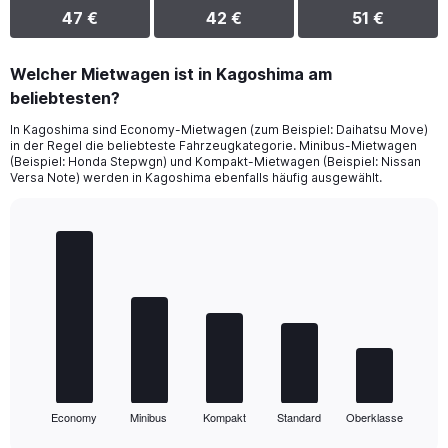
47 €
42 €
51 €
Welcher Mietwagen ist in Kagoshima am
beliebtesten?
In Kagoshima sind Economy-Mietwagen (zum Beispiel: Daihatsu Move)
in der Regel die beliebteste Fahrzeugkategorie. Minibus-Mietwagen
(Beispiel: Honda Stepwgn) und Kompakt-Mietwagen (Beispiel: Nissan
Versa Note) werden in Kagoshima ebenfalls häufig ausgewählt.
Bar
Chart
graphic.
chart
with
5
bars.
The
chart
has
1
Economy
Minibus
Kompakt
Standard
Oberklasse
X
End
of
axis
interactive