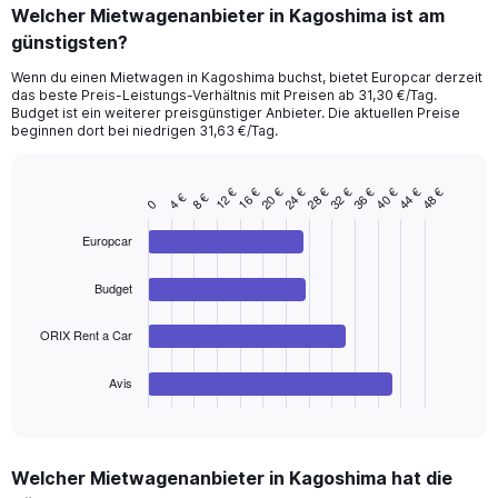
categories.
Welcher Mietwagenanbieter in Kagoshima ist am
Range:
günstigsten?
91
categories.
Wenn du einen Mietwagen in Kagoshima buchst, bietet Europcar derzeit
The
das beste Preis-Leistungs-Verhältnis mit Preisen ab 31,30 €/Tag.
chart
Budget ist ein weiterer preisgünstiger Anbieter. Die aktuellen Preise
has
beginnen dort bei niedrigen 31,63 €/Tag.
1
Y
axis
20 €
32 €
44 €
16 €
28 €
40 €
12 €
24 €
36 €
48 €
8 €
4 €
Bar
Chart
0
displaying
graphic.
chart
values.
with
Europcar
Range:
4
bars.
0
Budget
to
The
120.
chart
ORIX Rent a Car
has
1
Avis
X
End
of
axis
interactive
displaying
chart
categories.
Welcher Mietwagenanbieter in Kagoshima hat die
Range: