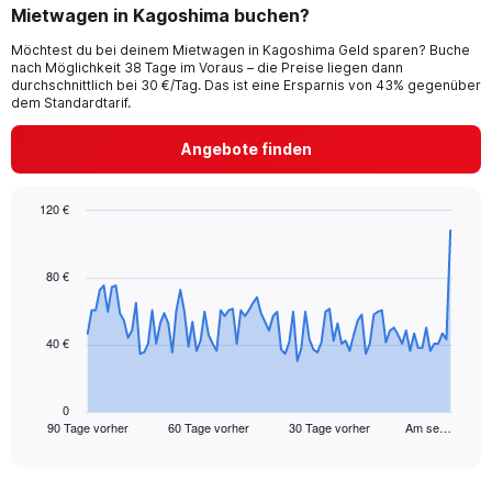
Mietwagen in Kagoshima buchen?
Möchtest du bei deinem Mietwagen in Kagoshima Geld sparen? Buche
nach Möglichkeit 38 Tage im Voraus – die Preise liegen dann
durchschnittlich bei 30 €/Tag. Das ist eine Ersparnis von 43% gegenüber
dem Standardtarif.
Angebote finden
120 €
Chart
Chart
graphic.
with
91
80 €
data
points.
40 €
The
chart
has
1
0
90 Tage vorher
60 Tage vorher
30 Tage vorher
Am se…
X
End
of
axis
interactive
displaying
chart