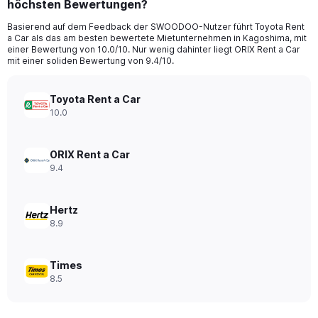
höchsten Bewertungen?
4
categories.
Basierend auf dem Feedback der SWOODOO-Nutzer führt Toyota Rent
The
a Car als das am besten bewertete Mietunternehmen in Kagoshima, mit
chart
einer Bewertung von 10.0/10. Nur wenig dahinter liegt ORIX Rent a Car
has
mit einer soliden Bewertung von 9.4/10.
1
Y
axis
Toyota Rent a Car
displaying
10.0
values.
Range:
0
ORIX Rent a Car
to
9.4
48.
Hertz
8.9
Times
8.5