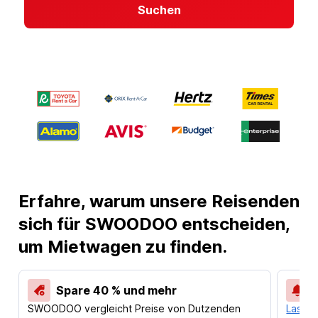
Suchen
Erfahre, warum unsere Reisenden
sich für SWOODOO entscheiden,
um Mietwagen zu finden.
Spare 40 % und mehr
SWOODOO vergleicht Preise von Dutzenden
Lass d