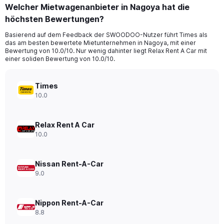
categories.
Welcher Mietwagenanbieter in Nagoya hat die
Range:
höchsten Bewertungen?
91
categories.
Basierend auf dem Feedback der SWOODOO-Nutzer führt Times als
The
das am besten bewertete Mietunternehmen in Nagoya, mit einer
chart
Bewertung von 10.0/10. Nur wenig dahinter liegt Relax Rent A Car mit
has
einer soliden Bewertung von 10.0/10.
1
Y
axis
Times
displaying
10.0
values.
Range:
0
Relax Rent A Car
to
10.0
75.
Nissan Rent-A-Car
9.0
Nippon Rent-A-Car
8.8