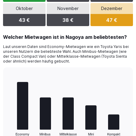
Oktober
November
Dezember
43 €
38 €
47 €
Welcher Mietwagen ist in Nagoya am beliebtesten?
Laut unseren Daten sind Economy-Mietwagen wie ein Toyota Yaris bei
unseren Nutzern die beliebteste Wahl. Auch Minibus-Mietwagen (wie
der Class Compact Van) oder Mittelklasse-Mietwagen (Toyota Sienta
oder ähnlich) werden häufig gebucht.
Bar
Chart
graphic.
chart
with
5
bars.
The
chart
has
1
Economy
Minibus
Mittelklasse
Mini
Kompakt
X
End