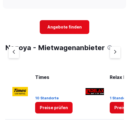
of
axis
interactive
displaying
chart
categories.
Range:
5
Angebote finden
categories.
The
chart
Nagoya - Mietwagenanbieter
has
1
Y
axis
displaying
values.
Times
Relax Re
Range:
0
to
36.
10 Standorte
1 Standort
Preise prüfen
Preise