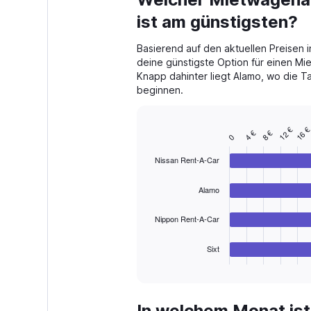
Range:
91
ist am günstigsten?
categories.
The
Basierend auf den aktuellen Preisen i
chart
deine günstigste Option für einen Mi
has
Knapp dahinter liegt Alamo, wo die Ta
1
beginnen.
Y
axis
displaying
12 €
16 
values.
4 €
8 €
Bar
Chart
0
Range:
graphic.
chart
with
0
Nissan Rent-A-Car
4
to
bars.
240.
Alamo
The
chart
Nippon Rent-A-Car
has
1
Sixt
X
End
of
axis
interactive
displaying
chart
categories.
In welchem Monat ist