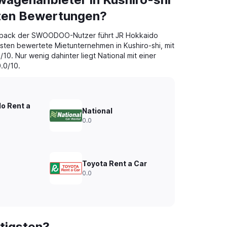
sten Bewertungen?
dback der SWOODOO-Nutzer führt JR Hokkaido
sten bewertete Mietunternehmen in Kushiro-shi, mit
10. Nur wenig dahinter liegt National mit einer
.0/10.
o Rent a
National
0.0
Toyota Rent a Car
0.0
tigsten?