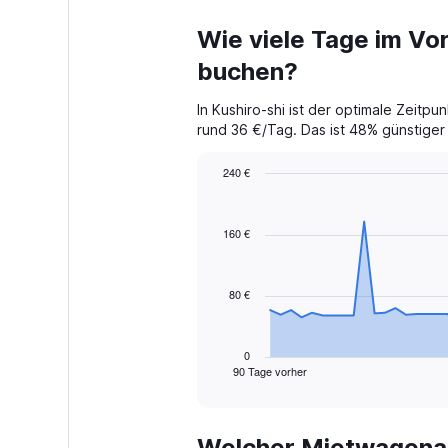
Wie viele Tage im Vor
buchen?
In Kushiro-shi ist der optimale Zeitp
rund 36 €/Tag. Das ist 48% günstiger i
240 €
Chart
Chart
graphic.
with
91
160 €
data
points.
80 €
The
chart
has
1
0
90 Tage vorher
X
End
of
axis
interactive
displaying
chart
categories.
Welcher Mietwagenanb