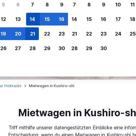
ere Reisenden sich für SWOODOO ent
5
6
7
8
9
7
8
9
10
11
12
13
14
15
16
14
15
16
17
18
Individuelle
Preisalarm
19
20
21
22
23
21
22
23
24
25
Anpassung von 
Lass dich benachrichtigen
,
Filtere deine
wenn Preise reduziert werden,
26
27
28
29
30
28
29
30
Mietwagenergebnisse na
um kein tolles Angebot zu
Anbieter, Preis, Fahrzeug
verpassen.
und mehr.
tur Hokkaido
Mietwagen in Kushiro-shi
Mietwagen in Kushiro-sh
Triff mithilfe unserer datengestützten Einblicke eine infor
Entscheidung, wenn du einen Mietwagen in Kushiro-shi b