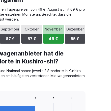
chen Tagespreisen von 46 €. August ist mit 69 € pro
 die einzelnen Monate an. Beachte, dass die
sst werden.
September
Oktober
November
Dezember
67 €
57 €
46 €
55 €
wagenanbieter hat die
orte in Kushiro-shi?
nd National haben jeweils 2 Standorte in Kushiro-
u den am häufigsten vertretenen Mietwagenanbietern
1
2
3
4