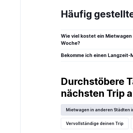
Häufig gestell
JR Rent a Car
1 Standort
Wie viel kostet ein Mietwagen 
Woche?
Bekomme ich einen Langzeit-M
Hertz
2 Standorte
Durchstöbere T
nächsten Trip
Nissan Rent-A-
Mietwagen in anderen Städten i
2 Standorte
Vervollständige deinen Trip