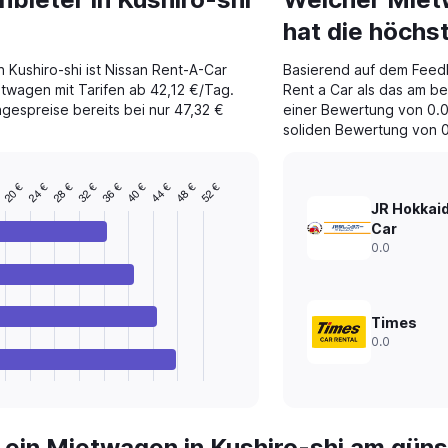
hat die höch
n Kushiro-shi ist Nissan Rent-A-Car
Basierend auf dem Fee
etwagen mit Tarifen ab 42,12 €/Tag.
Rent a Car als das am be
gespreise bereits bei nur 47,32 €
einer Bewertung von 0.0/
soliden Bewertung von 0
32 €
44 €
24 €
36 €
€
48 €
28 €
40 €
20 €
52 €
JR Hokkaid
Car
0.0
Times
0.0
 ein Mietwagen in Kushiro-shi am güns