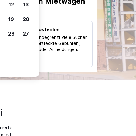
scheiden, um Mietwagen
12
13
19
20
Kostenlos
26
27
Trips
Nutze unbegrenzt viele Suchen
ohne versteckte Gebühren,
ch
Kosten oder Anmeldungen.
typ
i
mierte
uchst.