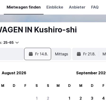
Mietwagen finden
Einblicke
Anbieter
FAQ
AGEN IN Kushiro-shi
s:
25-65
Fr 14.8.
Mittags
Fr 21.8.
M
August 2026
September 202
M
D
F
S
S
M
D
M
D
F
1
2
1
2
3
4