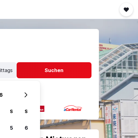
ittags
Suchen
6
S
S
5
6