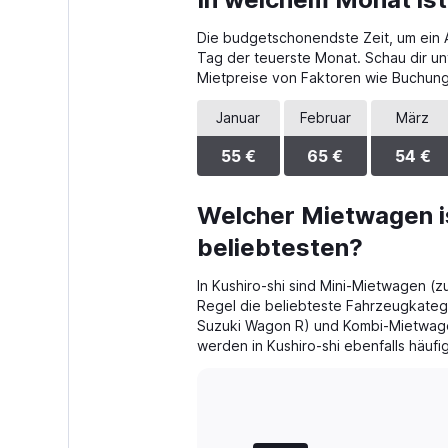
Range:
4
Die budgetschonendste Zeit, um ein Au
categories.
The
Tag der teuerste Monat. Schau dir un
chart
Mietpreise von Faktoren wie Buchungs
has
1
Januar
Februar
März
Y
axis
55 €
65 €
54 €
displaying
values.
Range:
Welcher Mietwagen is
0
beliebtesten?
to
52.
In Kushiro-shi sind Mini-Mietwagen (z
Regel die beliebteste Fahrzeugkateg
Suzuki Wagon R) und Kombi-Mietwage
werden in Kushiro-shi ebenfalls häufi
Bar
Chart
graphic.
chart
with