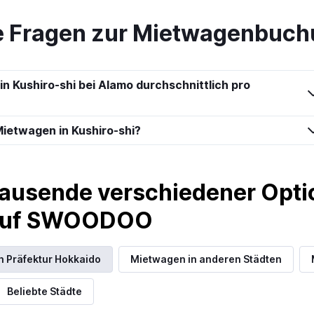
te Fragen zur Mietwagenbuchu
Preise prüfen
in Kushiro-shi bei Alamo durchschnittlich pro
ietwagen in Kushiro-shi?
Preise prüfen
ausende verschiedener Optio
 auf SWOODOO
Car
Preise prüfen
n Präfektur Hokkaido
Mietwagen in anderen Städten
Beliebte Städte