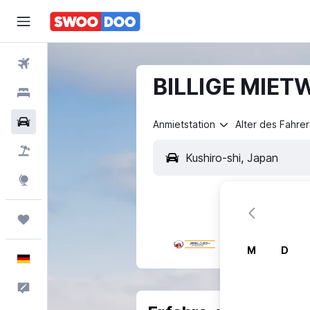
Flüge
BILLIGE MIETW
Hotels
Mietwagen
Anmietstation
Alter des Fahrer
Pauschalreisen
Explore
Trips
M
D
Deutsch
Feedback