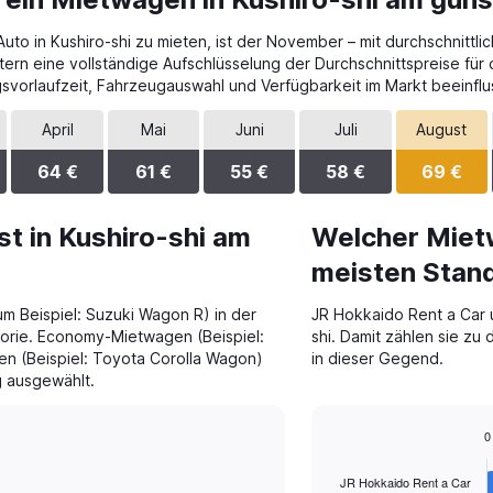
to in Kushiro-shi zu mieten, ist der November – mit durchschnittli
tern eine vollständige Aufschlüsselung der Durchschnittspreise für
vorlaufzeit, Fahrzeugauswahl und Verfügbarkeit im Markt beeinflu
April
Mai
Juni
Juli
August
64 €
61 €
55 €
58 €
69 €
t in Kushiro-shi am
Welcher Miet
meisten Stand
um Beispiel: Suzuki Wagon R) in der
JR Hokkaido Rent a Car u
orie. Economy-Mietwagen (Beispiel:
shi. Damit zählen sie z
n (Beispiel: Toyota Corolla Wagon)
in dieser Gegend.
g ausgewählt.
0
Bar
Chart
graphic.
chart
JR Hokkaido Rent a Car
with