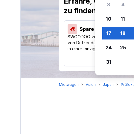
Erfahre, warum uns
3
4
zu finden.
10
11
Spare 40 % und mehr
17
18
SWOODOO vergleicht Preise
von Dutzenden Reise-Websites
24
25
in einer einzigen Suche.
31
Mietwagen
Asien
Japan
Präfek