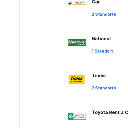
Car
to
60.
2 Standorte
National
1 Standort
Times
2 Standorte
Toyota Rent a 
3 Standorte