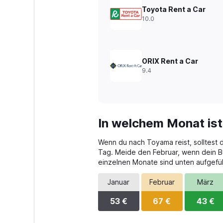
Range:
Toyota Rent a Car
0
10.0
to
240.
ORIX Rent a Car
9.4
In welchem Monat is
Wenn du nach Toyama reist, solltest 
Tag. Meide den Februar, wenn dein Bud
einzelnen Monate sind unten aufgefüh
Januar
Februar
März
53 €
67 €
43 €