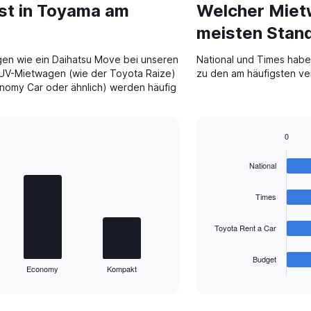
st in Toyama am
Welcher Miet
meisten Stan
gen wie ein Daihatsu Move bei unseren
National und Times haben
SUV-Mietwagen (wie der Toyota Raize)
zu den am häufigsten ve
omy Car oder ähnlich) werden häufig
0
Bar
Chart
graphic.
chart
National
with
4
bars.
Times
The
Toyota Rent a Car
chart
has
1
Budget
Economy
Kompakt
X
End
of
axis
interactive
displaying
chart
categories.