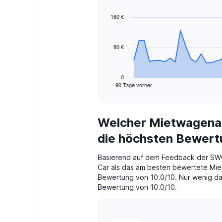
graphic.
with
91
160 €
data
points.
80 €
The
chart
has
1
0
90 Tage vorher
X
End
of
axis
interactive
displaying
chart
categories.
Welcher Mietwagenan
Range:
91
die höchsten Bewer
categories.
The
Basierend auf dem Feedback der SW
chart
Car als das am besten bewertete Mie
has
Bewertung von 10.0/10. Nur wenig dahi
1
Bewertung von 10.0/10.
Y
axis
displaying
values.