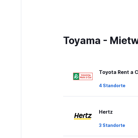
Range:
4
categories.
The
chart
has
Toyama - Miet
1
Y
axis
displaying
values.
Range:
Toyota Rent a 
0
to
4 Standorte
36.
Hertz
3 Standorte