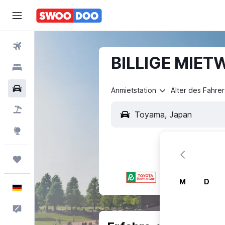
Flüge
BILLIGE MIET
Hotels
Mietwagen
Anmietstation
Alter des Fahrer
Pauschalreisen
Explore
Trips
M
D
Deutsch
Feedback