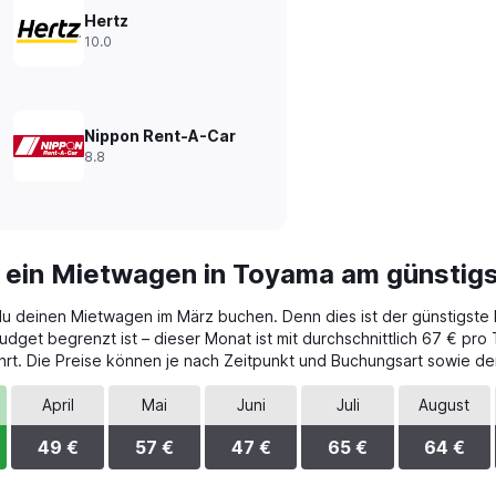
Hertz
10.0
Nippon Rent-A-Car
8.8
t ein Mietwagen in Toyama am günstig
du deinen Mietwagen im März buchen. Denn dies ist der günstigste 
get begrenzt ist – dieser Monat ist mit durchschnittlich 67 € pro 
rt. Die Preise können je nach Zeitpunkt und Buchungsart sowie de
April
Mai
Juni
Juli
August
49 €
57 €
47 €
65 €
64 €