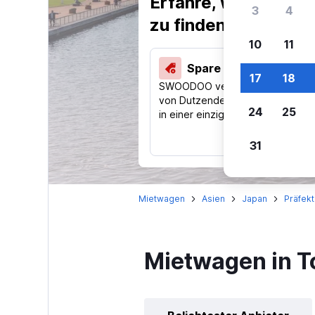
Erfahre, warum uns
3
4
zu finden.
10
11
Spare 40 % und mehr
17
18
SWOODOO vergleicht Preise
von Dutzenden Reise-Websites
24
25
in einer einzigen Suche.
31
Mietwagen
Asien
Japan
Präfek
Mietwagen in 