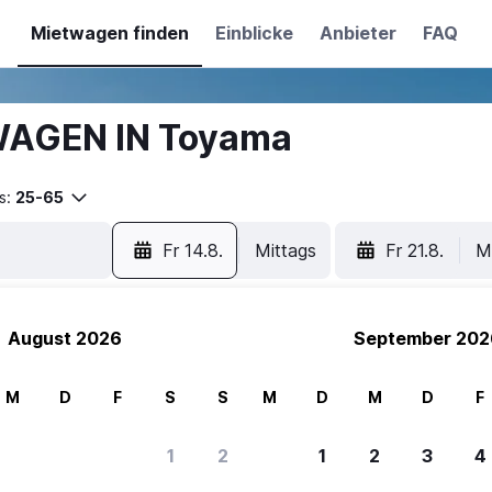
Mietwagen finden
Einblicke
Anbieter
FAQ
WAGEN IN Toyama
s:
25-65
Fr 14.8.
Mittags
Fr 21.8.
M
August 2026
September 202
M
D
F
S
S
M
D
M
D
F
1
2
1
2
3
4