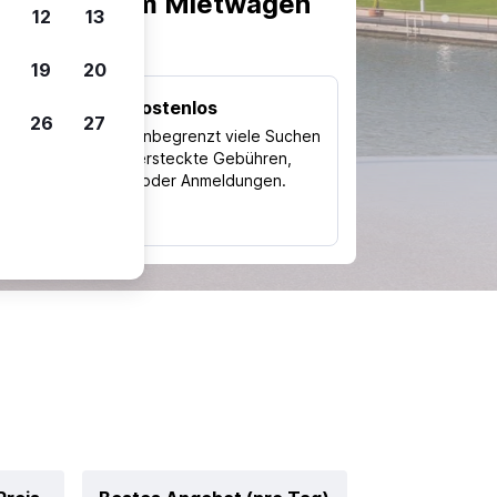
scheiden, um Mietwagen
12
13
19
20
Kostenlos
26
27
Trips
Nutze unbegrenzt viele Suchen
ohne versteckte Gebühren,
ch
Kosten oder Anmeldungen.
typ