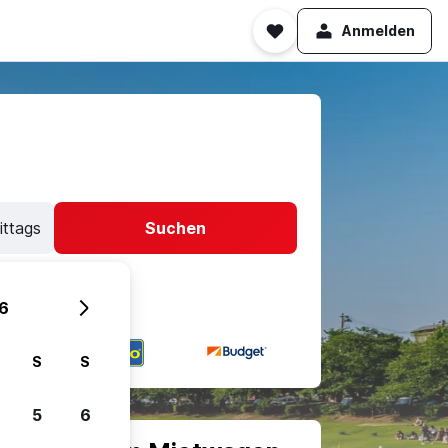
Anmelden
ittags
Suchen
6
S
S
5
6