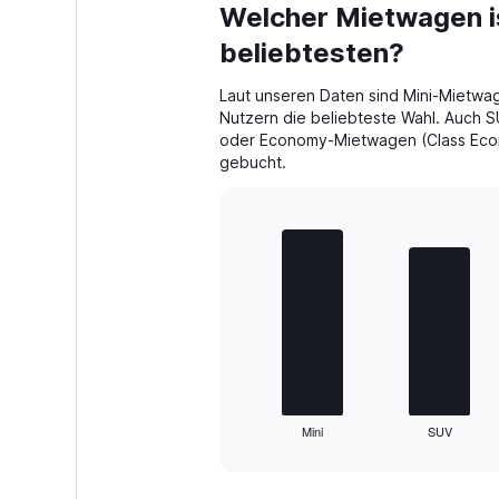
Welcher Mietwagen i
beliebtesten?
Laut unseren Daten sind Mini-Mietwa
Nutzern die beliebteste Wahl. Auch 
oder Economy-Mietwagen (Class Econ
gebucht.
Bar
Chart
graphic.
chart
with
4
bars.
The
chart
has
1
Mini
SUV
X
End
of
axis
interactive
displaying
chart
categories.