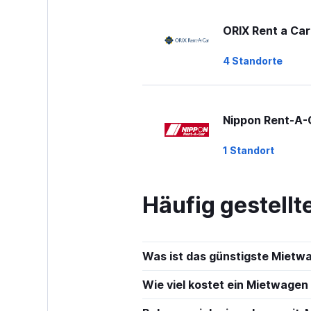
ORIX Rent a Car
4 Standorte
Nippon Rent-A-
1 Standort
Häufig gestell
Times
2 Standorte
Was ist das günstigste Miet
Wie viel kostet ein Mietwagen
Nissan Rent-A-