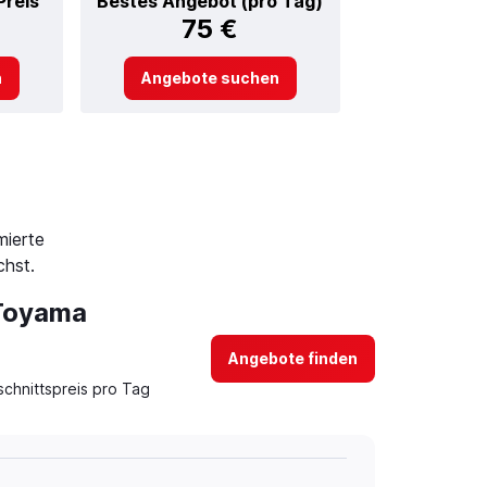
Preis
Bestes Angebot (pro Tag)
75 €
n
Angebote suchen
mierte
hst.
 Toyama
Angebote finden
chnittspreis pro Tag