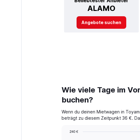
Beliebtester Anbieter
ALAMO
Angebote suchen
Wie viele Tage im Vo
buchen?
Wenn du deinen Mietwagen in Toyama 
beträgt zu diesem Zeitpunkt 36 €. Das
240 €
Chart
Chart