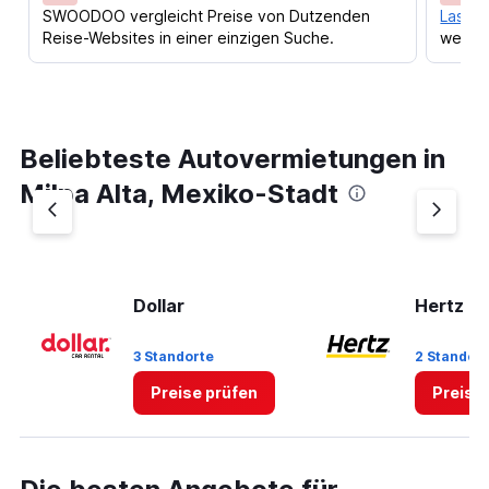
SWOODOO vergleicht Preise von Dutzenden
Lass d
Reise-Websites in einer einzigen Suche.
werden
Beliebteste Autovermietungen in
Milpa Alta, Mexiko-Stadt
Dollar
Hertz
3 Standorte
2 Standor
Preise prüfen
Preise