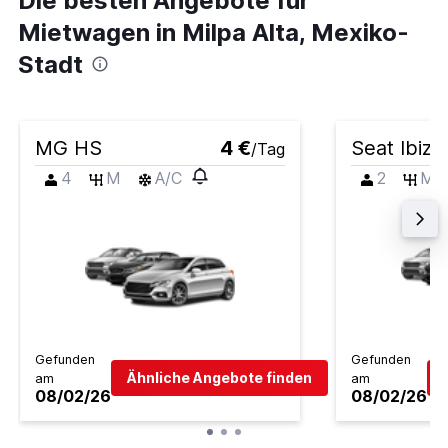
Die besten Angebote für
Mietwagen in Milpa Alta, Mexiko-
Stadt
MG HS
4 €
Seat Ibiza
/Tag
4
M
A/C
2
M
Gefunden
Gefunden
Ähnliche Angebote finden
am
am
08/02/26
08/02/26