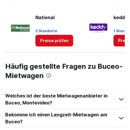
National
keddy 
2 Standorte
1 Stando
Preise prüfen
Preis
Häufig gestellte Fragen zu Buceo-
Mietwagen
Welches ist der beste Mietwagenanbieter in
Buceo, Montevideo?
Bekomme ich einen Langzeit-Mietwagen am
Buceo?