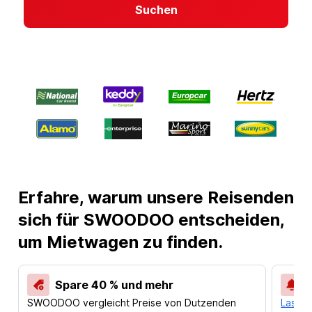
Suchen
Erfahre, warum unsere Reisenden
sich für SWOODOO entscheiden,
um Mietwagen zu finden.
Spare 40 % und mehr
SWOODOO vergleicht Preise von Dutzenden
Lass d