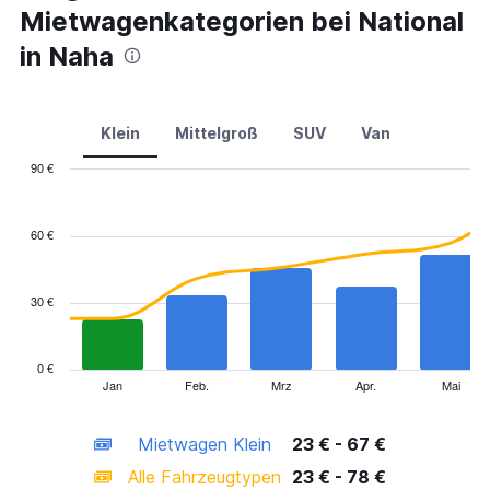
Mietwagenkategorien bei National
in Naha
Klein
Mittelgroß
SUV
Van
90 €
Combination
Chart
graphic.
chart
with
60 €
2
data
series.
30 €
The
chart
has
0 €
1
Jan
Feb.
Mrz
Apr.
Mai
End
of
X
interactive
axis
chart
Mietwagen Klein
23 € - 67 €
displaying
categories.
Alle Fahrzeugtypen
23 € - 78 €
Range: