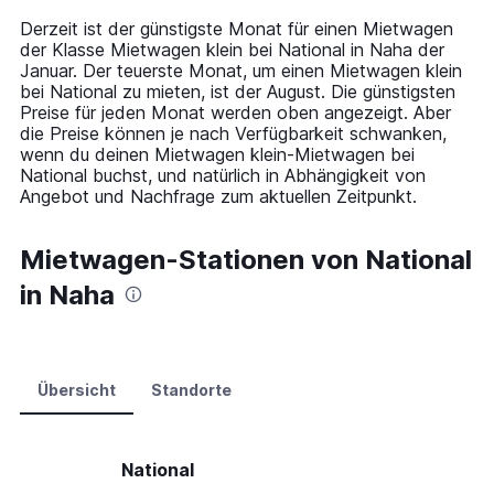
14
Derzeit ist der günstigste Monat für einen Mietwagen
categories.
der Klasse Mietwagen klein bei National in Naha der
The
Januar. Der teuerste Monat, um einen Mietwagen klein
chart
bei National zu mieten, ist der August. Die günstigsten
has
Preise für jeden Monat werden oben angezeigt. Aber
1
die Preise können je nach Verfügbarkeit schwanken,
Y
wenn du deinen Mietwagen klein-Mietwagen bei
axis
National buchst, und natürlich in Abhängigkeit von
displaying
Angebot und Nachfrage zum aktuellen Zeitpunkt.
values.
Range:
0
Mietwagen-Stationen von National
to
in Naha
90.
Übersicht
Standorte
National