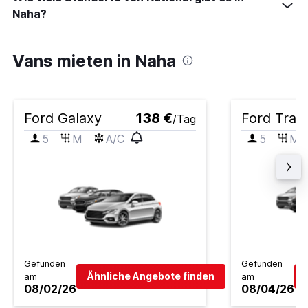
Naha?
Vans mieten in Naha
Ford Galaxy
138 €
Ford Trans
/Tag
5
M
A/C
5
M
Gefunden
Gefunden
Ähnliche Angebote finden
am
am
08/02/26
08/04/26