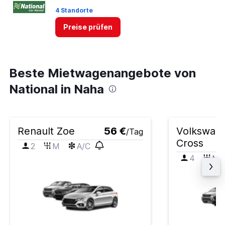
4 Standorte
Preise prüfen
Beste Mietwagenangebote von
National in Naha
Renault Zoe
56 €
Volkswage
/Tag
Cross
2
M
A/C
4
M