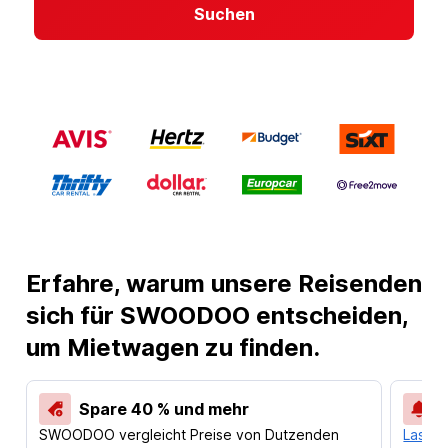
Suchen
Erfahre, warum unsere Reisenden
sich für SWOODOO entscheiden,
um Mietwagen zu finden.
Spare 40 % und mehr
SWOODOO vergleicht Preise von Dutzenden
Lass d