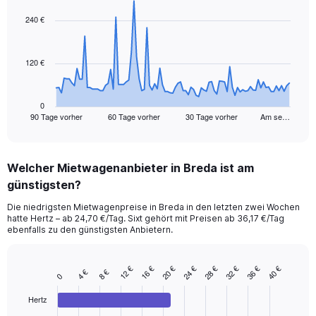
graphic.
with
91
240 €
data
points.
120 €
The
chart
has
1
0
90 Tage vorher
60 Tage vorher
30 Tage vorher
Am se…
X
End
of
axis
interactive
displaying
chart
categories.
Welcher Mietwagenanbieter in Breda ist am
Range:
günstigsten?
91
categories.
Die niedrigsten Mietwagenpreise in Breda in den letzten zwei Wochen
The
hatte Hertz – ab 24,70 €/Tag. Sixt gehört mit Preisen ab 36,17 €/Tag
chart
ebenfalls zu den günstigsten Anbietern.
has
1
Y
12 €
16 €
20 €
24 €
28 €
32 €
36 €
40 €
4 €
8 €
Bar
Chart
0
axis
graphic.
chart
displaying
with
Hertz
values.
4