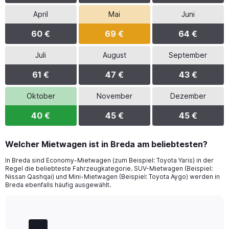
April
Mai
Juni
60 €
69 €
64 €
Juli
August
September
61 €
47 €
43 €
Oktober
November
Dezember
40 €
45 €
45 €
Welcher Mietwagen ist in Breda am beliebtesten?
In Breda sind Economy-Mietwagen (zum Beispiel: Toyota Yaris) in der
Regel die beliebteste Fahrzeugkategorie. SUV-Mietwagen (Beispiel:
Nissan Qashqai) und Mini-Mietwagen (Beispiel: Toyota Aygo) werden in
Breda ebenfalls häufig ausgewählt.
Bar
Chart
graphic.
chart