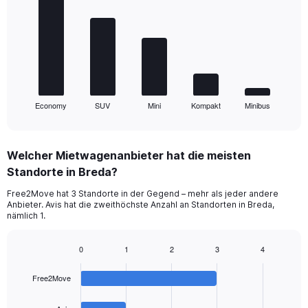
with
5
bars.
The
chart
has
1
Economy
SUV
Mini
Kompakt
Minibus
X
End
of
axis
interactive
displaying
chart
categories.
Welcher Mietwagenanbieter hat die meisten
Range:
Standorte in Breda?
5
categories.
Free2Move hat 3 Standorte in der Gegend – mehr als jeder andere
The
Anbieter. Avis hat die zweithöchste Anzahl an Standorten in Breda,
chart
nämlich 1.
has
1
0
1
2
3
4
Y
Bar
Chart
axis
graphic.
chart
displaying
Free2Move
with
values.
4
Range:
bars.