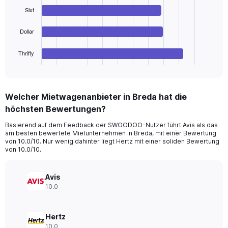
Range:
bars.
Sixt
0
to
The
360.
chart
Dollar
has
1
Thrifty
X
End
of
axis
interactive
displaying
chart
categories.
Welcher Mietwagenanbieter in Breda hat die
Range:
höchsten Bewertungen?
4
categories.
Basierend auf dem Feedback der SWOODOO-Nutzer führt Avis als das
The
am besten bewertete Mietunternehmen in Breda, mit einer Bewertung
chart
von 10.0/10. Nur wenig dahinter liegt Hertz mit einer soliden Bewertung
has
von 10.0/10.
1
Y
axis
Avis
displaying
10.0
values.
Range:
0
Hertz
to
10.0