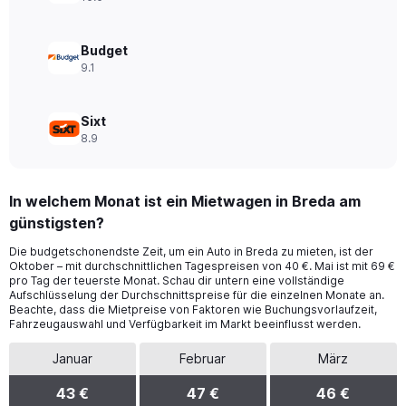
40.
Budget
9.1
Sixt
8.9
In welchem Monat ist ein Mietwagen in Breda am
günstigsten?
Die budgetschonendste Zeit, um ein Auto in Breda zu mieten, ist der
Oktober – mit durchschnittlichen Tagespreisen von 40 €. Mai ist mit 69 €
pro Tag der teuerste Monat. Schau dir untern eine vollständige
Aufschlüsselung der Durchschnittspreise für die einzelnen Monate an.
Beachte, dass die Mietpreise von Faktoren wie Buchungsvorlaufzeit,
Fahrzeugauswahl und Verfügbarkeit im Markt beeinflusst werden.
Januar
Februar
März
43 €
47 €
46 €