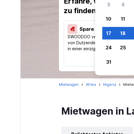
Erfahre, warum uns
3
4
zu finden.
10
11
Spare 40 % und mehr
17
18
SWOODOO vergleicht Preise
von Dutzenden Reise-Websites
24
25
in einer einzigen Suche.
31
Mietwagen
Afrika
Nigeria
Mietw
Mietwagen in L