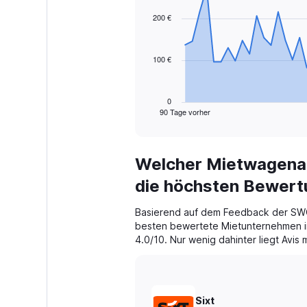
graphic.
with
91
200 €
data
points.
100 €
The
chart
has
1
0
90 Tage vorher
X
End
of
axis
interactive
displaying
chart
categories.
Welcher Mietwagenan
Range:
91
die höchsten Bewer
categories.
The
Basierend auf dem Feedback der SWO
chart
besten bewertete Mietunternehmen in
has
4.0/10. Nur wenig dahinter liegt Avis
1
Y
axis
displaying
values.
Sixt