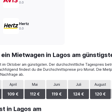
0.0
Hertz
0.0
 ein Mietwagen in Lagos am günstigst
t im Oktober am günstigsten. Der durchschnittliche Tagespreis betr
achfolgend findest du die Durchschnittspreise pro Monat. Die Mie
 Nachfrage ab.
April
Mai
Juni
Juli
August
109 €
112 €
119 €
124 €
120 €
st in Lagos am