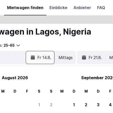
Mietwagen finden
Einblicke
Anbieter
FAQ
wagen in Lagos, Nigeria
s:
25-65
Fr 14.8.
Mittags
Fr 21.8.
M
August 2026
September 202
M
D
F
S
S
M
D
M
D
F
1
2
1
2
3
4