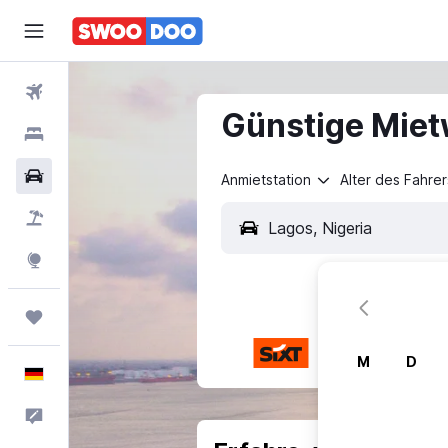
Flüge
Günstige Miet
Hotels
Mietwagen
Anmietstation
Alter des Fahrer
Pauschalreisen
Explore
Trips
M
D
Deutsch
Feedback