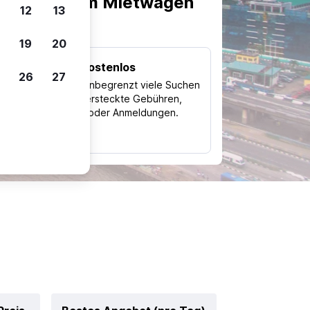
scheiden, um Mietwagen
12
13
19
20
Kostenlos
26
27
Trips
Nutze unbegrenzt viele Suchen
ohne versteckte Gebühren,
ch
Kosten oder Anmeldungen.
typ