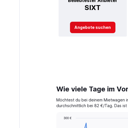
Beliebtester Anbieter
SIXT
Angebote suchen
Wie viele Tage im Vo
Möchtest du bei deinem Mietwagen in
durchschnittlich bei 82 €/Tag. Das is
300 €
Chart
Chart