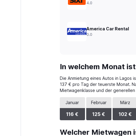
Range:
4.0
0
to
300.
America Car Rental
0.0
In welchem Monat ist
Die Anmietung eines Autos in Lagos is
137 € pro Tag der teuerste Monat. N
Mietwagenklasse und der generellen
Januar
Februar
März
116 €
125 €
102 €
Welcher Mietwagen i