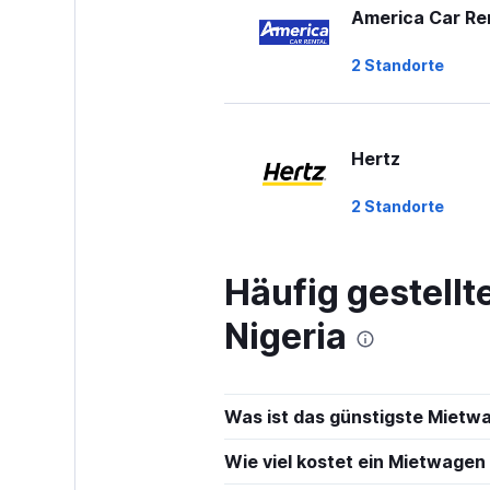
America Car Re
2 Standorte
Hertz
2 Standorte
Häufig gestell
keddy by Europ
Nigeria
1 Standort
Was ist das günstigste Mietw
Europcar
Wie viel kostet ein Mietwagen 
1 Standort