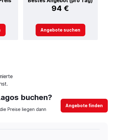
Preis
Bestes Angebot (pro Tag)
94 €
n
Angebote suchen
mierte
hst.
 Lagos buchen?
Angebote finden
ie Preise liegen dann