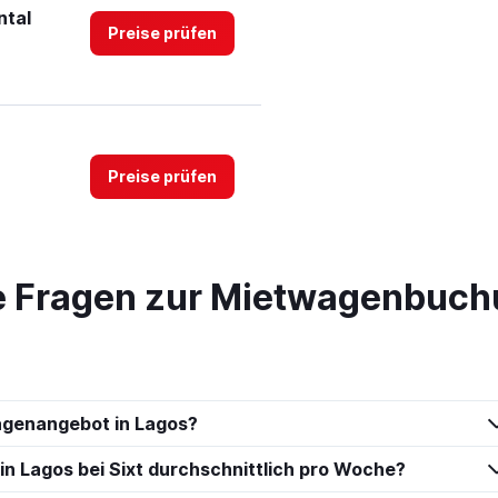
ntal
Preise prüfen
Preise prüfen
te Fragen zur Mietwagenbuch
car
Preise prüfen
agenangebot in Lagos?
Preise prüfen
in Lagos bei Sixt durchschnittlich pro Woche?