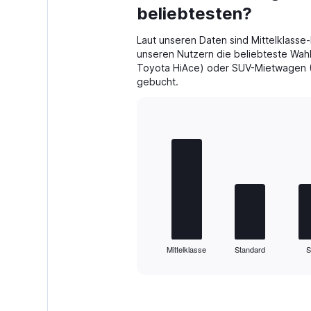
beliebtesten?
Laut unseren Daten sind Mittelklass
unseren Nutzern die beliebteste Wah
Toyota HiAce) oder SUV-Mietwagen (
gebucht.
Bar
Chart
graphic.
chart
with
5
bars.
The
chart
has
1
Mittelklasse
Standard
X
End
of
axis
interactive
displaying
chart
categories.
Range: