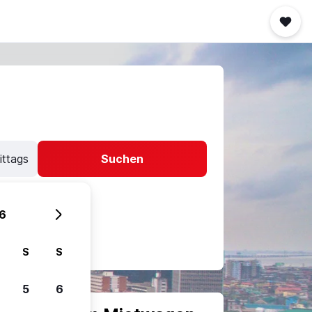
ittags
Suchen
6
S
S
5
6