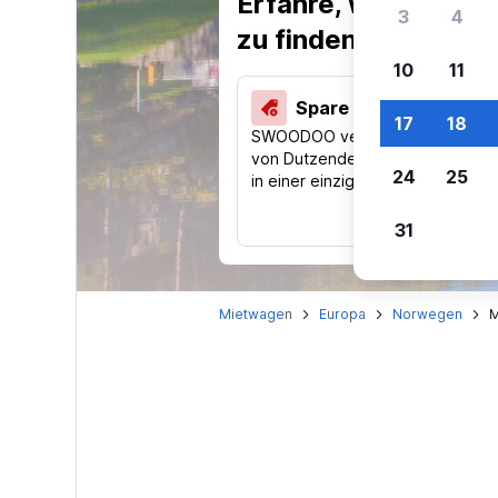
Erfahre, warum uns
3
4
zu finden.
10
11
Spare 40 % und mehr
17
18
SWOODOO vergleicht Preise
von Dutzenden Reise-Websites
24
25
in einer einzigen Suche.
31
Mietwagen
Europa
Norwegen
M