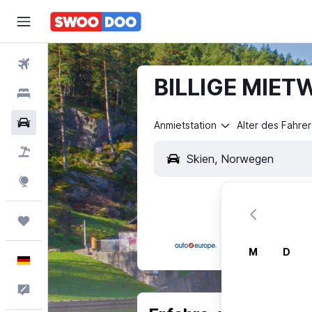
Flüge
BILLIGE MIET
Hotels
Mietwagen
Anmietstation
Alter des Fahrer
Pauschalreisen
Explore
Trips
M
D
Deutsch
Feedback