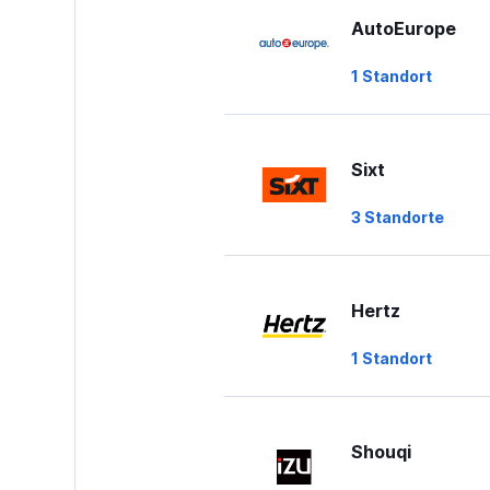
Range:
AutoEurope
0
to
1 Standort
60.
Sixt
3 Standorte
Hertz
1 Standort
Shouqi