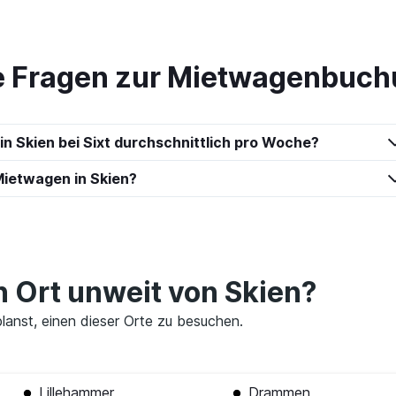
te Fragen zur Mietwagenbuch
car
Preise prüfen
in Skien bei Sixt durchschnittlich pro Woche?
ietwagen in Skien?
Preise prüfen
n Ort unweit von Skien?
 planst, einen dieser Orte zu besuchen.
Lillehammer
Drammen