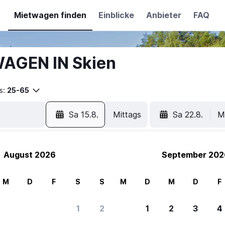
Mietwagen finden
Einblicke
Anbieter
FAQ
WAGEN IN Skien
s:
25-65
Sa 15.8.
Mittags
Sa 22.8.
M
August 2026
September 202
M
D
F
S
S
M
D
M
D
F
1
2
1
2
3
4