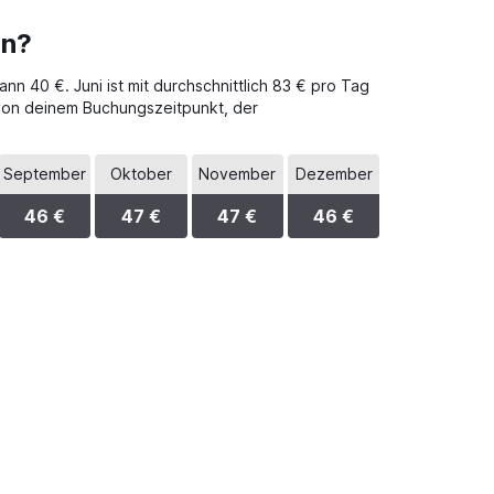
en?
nn 40 €. Juni ist mit durchschnittlich 83 € pro Tag
 von deinem Buchungszeitpunkt, der
September
Oktober
November
Dezember
46 €
47 €
47 €
46 €