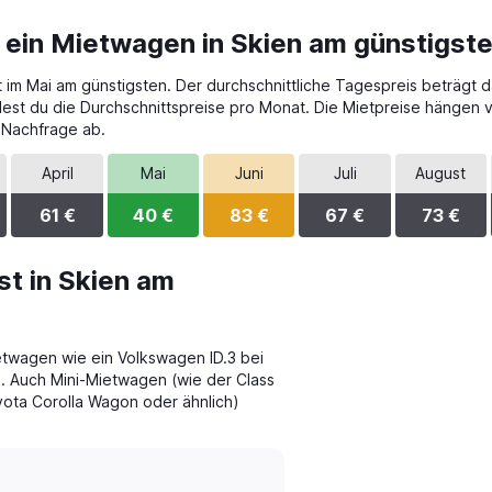
 ein Mietwagen in Skien am günstigst
t im Mai am günstigsten. Der durchschnittliche Tagespreis beträgt da
dest du die Durchschnittspreise pro Monat. Die Mietpreise hängen
 Nachfrage ab.
April
Mai
Juni
Juli
August
61 €
40 €
83 €
67 €
73 €
t in Skien am
twagen wie ein Volkswagen ID.3 bei
. Auch Mini-Mietwagen (wie der Class
ota Corolla Wagon oder ähnlich)