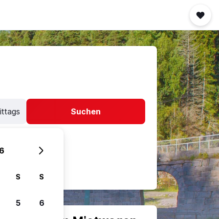
ittags
Suchen
6
S
S
5
6