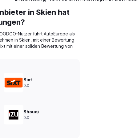
ieter in Skien hat
tungen?
OODOO-Nutzer führt AutoEurope als
hmen in Skien, mit einer Bewertung
Sixt mit einer soliden Bewertung von
Sixt
0.0
Shouqi
0.0