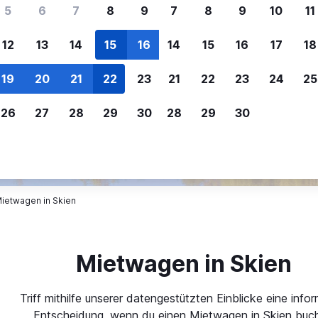
ere Reisenden sich für SWOODOO ent
5
6
7
8
9
7
8
9
10
11
12
13
14
15
16
14
15
16
17
18
Individuelle
Preisalarm
19
20
21
22
23
21
22
23
24
25
Anpassung von 
Lass dich benachrichtigen
,
Filtere deine
wenn Preise reduziert werden,
26
27
28
29
30
28
29
30
Mietwagenergebnisse na
um kein tolles Angebot zu
Anbieter, Preis, Fahrzeug
verpassen.
und mehr.
ietwagen in Skien
Mietwagen in Skien
Triff mithilfe unserer datengestützten Einblicke eine infor
Entscheidung, wenn du einen Mietwagen in Skien buch