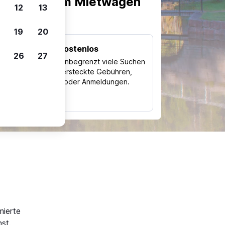
scheiden, um Mietwagen
12
13
19
20
Kostenlos
26
27
Trips
Nutze unbegrenzt viele Suchen
ohne versteckte Gebühren,
ch
Kosten oder Anmeldungen.
typ
mierte
st.