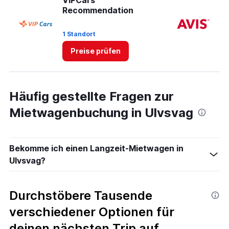
VIPCars
Av
Recommendation
1 Standort
2 
Preise prüfen
Häufig gestellte Fragen zur
Mietwagenbuchung in Ulvsvag
Bekomme ich einen Langzeit-Mietwagen in
Ulvsvag?
Durchstöbere Tausende
verschiedener Optionen für
deinen nächsten Trip auf