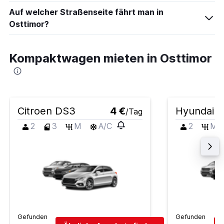
Auf welcher Straßenseite fährt man in
Osttimor?
Kompaktwagen mieten in Osttimor
Citroen DS3
4 €
Hyundai i
/Tag
2
3
M
A/C
2
M
Gefunden
Gefunden