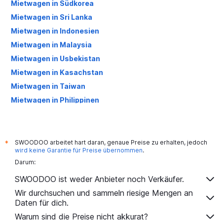
Mietwagen in Südkorea
Mietwagen in Sri Lanka
Mietwagen in Indonesien
Mietwagen in Malaysia
Mietwagen in Usbekistan
Mietwagen in Kasachstan
Mietwagen in Taiwan
Mietwagen in Philippinen
Mietwagen in Armenien
Mietwagen in Vietnam
Mietwagen in Indien
SWOODOO arbeitet hart daran, genaue Preise zu erhalten, jedoch
*
wird keine Garantie für Preise übernommen
.
Mietwagen in Kambodscha
Darum:
Mietwagen in Aserbaidschan
SWOODOO ist weder Anbieter noch Verkäufer.
Mietwagen in Mongolei
Wir durchsuchen und sammeln riesige Mengen an
Mietwagen in Laos
Daten für dich.
Mietwagen in Nepal
Warum sind die Preise nicht akkurat?