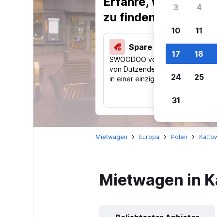
Erfahre, warum uns
3
4
zu finden.
10
11
Spare 40 % und mehr
17
18
SWOODOO vergleicht Preise
von Dutzenden Reise-Websites
24
25
in einer einzigen Suche.
31
Mietwagen
Europa
Polen
Kattow
Mietwagen in K