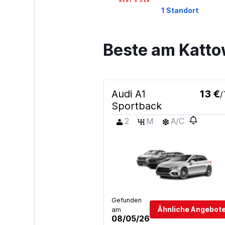
1 Standort
Beste am Katto
CARO
2 Standorte
Audi A1
13 €
/
Sportback
Auto Discount
2
M
A/C
Location
1 Standort
AB-RENT
Gefunden
Ähnliche Angebote
am
1 Standort
08/05/26