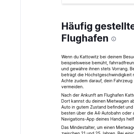
SURPRICE CAR
Häufig gestell
RENTAL
Flughafen
2 Standorte
Wenn du Kattowitz bei deinem Besuch
beispielsweise bemüht, fahrradfreu
und gewähre ihnen stets Vorrang. B
beträgt die Höchstgeschwindigkeit 
Achte zudem darauf, dein Fahrzeug s
vermeiden.
Nach der Ankunft am Flughafen Katt
Dort kannst du deinen Mietwagen abh
Auto in gutem Zustand befindet und
besten über die A4-Autobahn oder an
Navigations-App deines Handys helf
Das Mindestalter, um einen Mietwagen
zwischen 21 und 25 Jahren. Bei eini