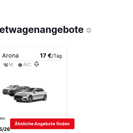
Mietwagenangebote
 Arona
17 €
/Tag
M
A/C
den
Ähnliche Angebote finden
5/26