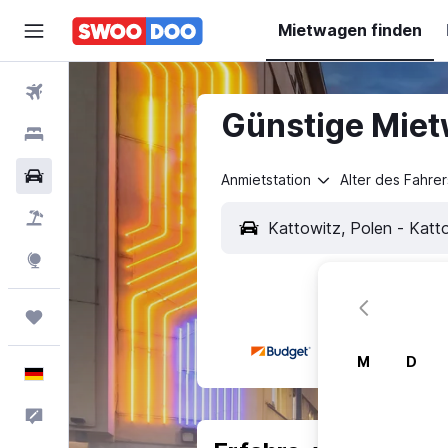
Mietwagen finden
Flüge
Günstige Miet
Hotels
Mietwagen
Anmietstation
Alter des Fahrer
Pauschalreisen
Explore
Trips
M
D
Deutsch
Feedback