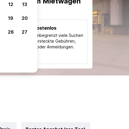
scheiden, um Mietwagen
12
13
19
20
Kostenlos
26
27
Trips
Nutze unbegrenzt viele Suchen
ohne versteckte Gebühren,
ch
Kosten oder Anmeldungen.
typ