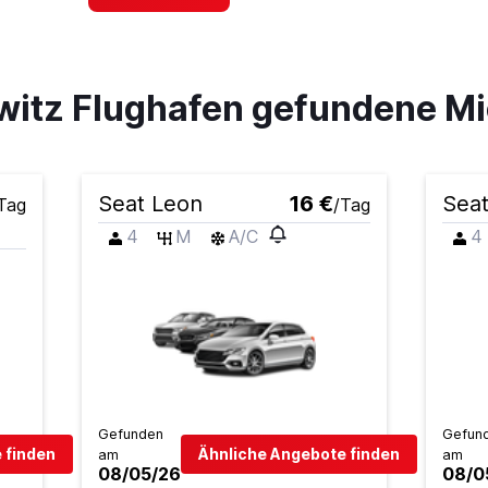
witz Flughafen gefundene 
Preise prüfen
Seat Leon
16 €
Seat
Tag
/Tag
4
M
A/C
4
Preise prüfen
Preise prüfen
Gefunden
Gefun
 finden
Ähnliche Angebote finden
am
am
08/05/26
08/0