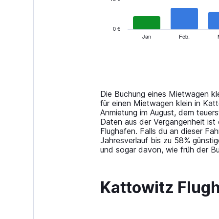
The
chart
has
0 €
1
Jan
Feb.
End
of
X
interactive
axis
chart
displaying
categories.
Range:
14
Die Buchung eines Mietwagen kle
categories.
für einen Mietwagen klein in Kat
The
Anmietung im August, dem teuers
chart
Daten aus der Vergangenheit ist
has
Flughafen. Falls du an dieser Fa
1
Jahresverlauf bis zu 58% günstig
Y
und sogar davon, wie früh der B
axis
displaying
values.
Kattowitz Flug
Range:
0
to
45.