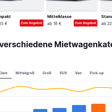
mpakt
Mittelklasse
Stan
15 €
Zum Angebot
ab 18 €
Zum Angebot
ab 22
r verschiedene Mietwagenkate
Klein
Mittelgroß
Groß
SUV
Van
Pick-up