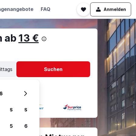
agenangebote
FAQ
Anmelden
n ab
13 €
ittags
Suchen
6
S
S
5
6