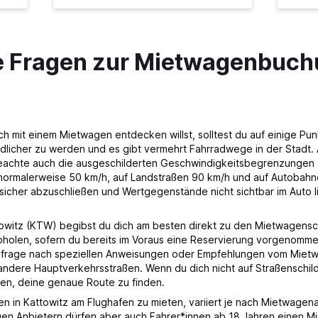
te Fragen zur Mietwagenbuch
Preise prüfen
 mit einem Mietwagen entdecken willst, solltest du auf einige Pun
ndlicher zu werden und es gibt vermehrt Fahrradwege in der Stadt
eachte auch die ausgeschilderten Geschwindigkeitsbegrenzungen a
normalerweise 50 km/h, auf Landstraßen 90 km/h und auf Autobahn
icher abzuschließen und Wertgegenstände nicht sichtbar im Auto li
owitz (KTW) begibst du dich am besten direkt zu den Mietwagensch
olen, sofern du bereits im Voraus eine Reservierung vorgenommen 
 frage nach speziellen Anweisungen oder Empfehlungen vom Mietwa
dere Hauptverkehrsstraßen. Wenn du dich nicht auf Straßenschilder
en, deine genaue Route zu finden.
 in Kattowitz am Flughafen zu mieten, variiert je nach Mietwagenan
gen Anbietern dürfen aber auch Fahrer*innen ab 18 Jahren einen M