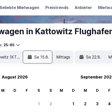
Beliebte Mietwagen
Preistrends
Anbieter
Mietw
wagen in Kattowitz Flughafe
s:
25-65
Sa 15.8.
Mittags
Sa 22.8.
M
August 2026
September 202
M
D
F
S
S
M
D
M
D
F
1
2
1
2
3
4