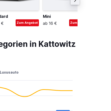
dard
Mini
Premiu
 €
Zum Angebot
ab 16 €
Zum Angebot
ab 36 
gorien in Kattowitz
Luxusauto