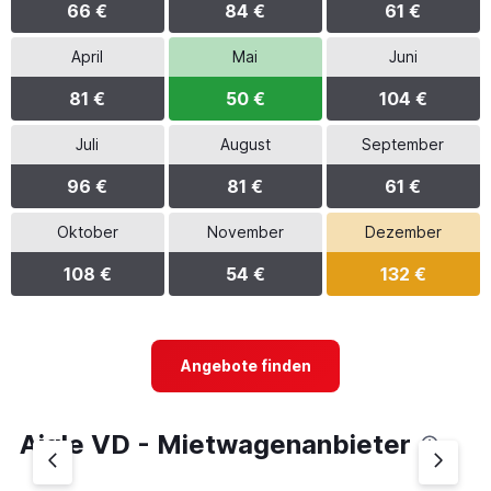
66 €
84 €
61 €
April
Mai
Juni
81 €
50 €
104 €
Juli
August
September
96 €
81 €
61 €
Oktober
November
Dezember
108 €
54 €
132 €
Angebote finden
Aigle VD - Mietwagenanbieter