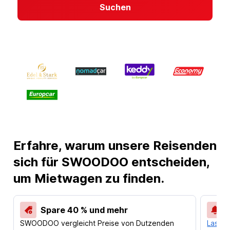
Suchen
Erfahre, warum unsere Reisenden
sich für SWOODOO entscheiden,
um Mietwagen zu finden.
Spare 40 % und mehr
SWOODOO vergleicht Preise von Dutzenden
Lass d