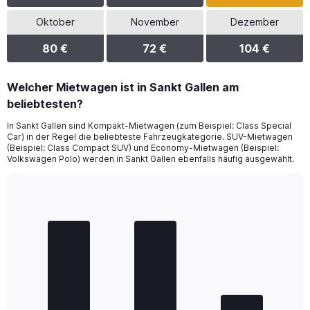
Oktober
November
Dezember
80 €
72 €
104 €
Welcher Mietwagen ist in Sankt Gallen am
beliebtesten?
In Sankt Gallen sind Kompakt-Mietwagen (zum Beispiel: Class Special
Car) in der Regel die beliebteste Fahrzeugkategorie. SUV-Mietwagen
(Beispiel: Class Compact SUV) und Economy-Mietwagen (Beispiel:
Volkswagen Polo) werden in Sankt Gallen ebenfalls häufig ausgewählt.
Bar
Chart
graphic.
chart
with
3
bars.
The
chart
has