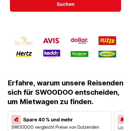
Suchen
Erfahre, warum unsere Reisenden
sich für SWOODOO entscheiden,
um Mietwagen zu finden.
Spare 40 % und mehr
SWOODOO vergleicht Preise von Dutzenden
Lass d