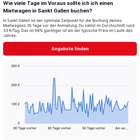
Wie viele Tage im Voraus sollte ich ich einen
Mietwagen in Sankt Gallen buchen?
In Sankt Gallen ist der optimale Zeitpunkt für die Buchung deines
Mietwagens 35 Tage vor der Anmietung. Du zahlst im Durchschnitt rund
33 €/Tag. Das ist 68% günstiger ist als der typische Preis im Laufe des
Jahres.
Angebote finden
300 €
Chart
Chart
graphic.
with
91
200 €
data
points.
100 €
The
chart
has
1
0
90 Tage vorher
60 Tage vorher
30 Tage vorher
Am se…
X
End
of
axis
interactive