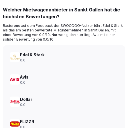
displaying
chart
categories.
Welcher Mietwagenanbieter in Sankt Gallen hat die
Range:
höchsten Bewertungen?
91
categories.
Basierend auf dem Feedback der SWOODOO-Nutzer führt Edel & Stark
The
als das am besten bewertete Mietunternehmen in Sankt Gallen, mit
chart
einer Bewertung von 0.0/10. Nur wenig dahinter liegt Avis mit einer
has
soliden Bewertung von 0.0/10.
1
Y
axis
Edel & Stark
displaying
0.0
values.
Range:
0
Avis
to
0.0
300.
Dollar
0.0
FLIZZR
0.0