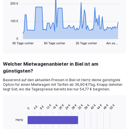
91
200 €
data
points.
100 €
The
chart
has
1
0
90 Tage vorher
60 Tage vorher
30 Tage vorher
Am se…
X
End
of
axis
interactive
displaying
chart
categories.
Welcher Mietwagenanbieter in Biel ist am
Range:
günstigsten?
91
categories.
Basierend auf den aktuellen Preisen in Biel ist Hertz deine günstigste
The
Option für einen Mietwagen mit Tarifen ab 36,90 €/Tag. Knapp dahinter
chart
liegt Sixt, wo die Tagespreise bereits bei nur 54,77 € beginnen.
has
1
Y
12 €
16 €
20 €
24 €
28 €
32 €
36 €
40 €
44 €
48 €
52 €
4 €
8 €
Bar
Chart
0
axis
graphic.
chart
displaying
with
Hertz
values.
3
Range:
bars.