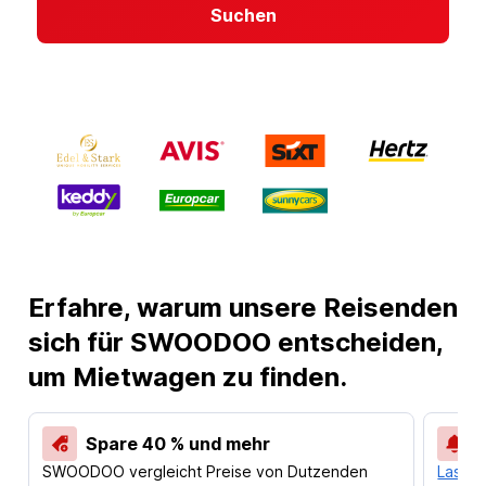
Suchen
Erfahre, warum unsere Reisenden
sich für SWOODOO entscheiden,
um Mietwagen zu finden.
Spare 40 % und mehr
SWOODOO vergleicht Preise von Dutzenden
Lass d