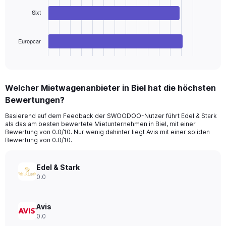
0
Sixt
to
The
300.
chart
has
Europcar
1
X
End
of
axis
interactive
displaying
chart
categories.
Welcher Mietwagenanbieter in Biel hat die höchsten
Range:
Bewertungen?
3
categories.
Basierend auf dem Feedback der SWOODOO-Nutzer führt Edel & Stark
The
als das am besten bewertete Mietunternehmen in Biel, mit einer
chart
Bewertung von 0.0/10. Nur wenig dahinter liegt Avis mit einer soliden
has
Bewertung von 0.0/10.
1
Y
axis
Edel & Stark
displaying
0.0
values.
Range:
0
Avis
to
0.0
52.