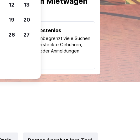
scheiden, um Mietwagen
12
13
19
20
Kostenlos
26
27
Trips
Nutze unbegrenzt viele Suchen
ohne versteckte Gebühren,
ch
Kosten oder Anmeldungen.
typ