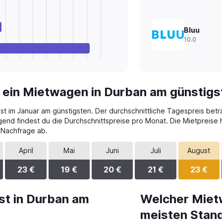
Bluu
10.0
 ein Mietwagen in Durban am günstigs
st im Januar am günstigsten. Der durchschnittliche Tagespreis beträ
gend findest du die Durchschnittspreise pro Monat. Die Mietpreis
 Nachfrage ab.
April
Mai
Juni
Juli
August
23 €
19 €
20 €
21 €
23 €
st in Durban am
Welcher Miet
meisten Stand