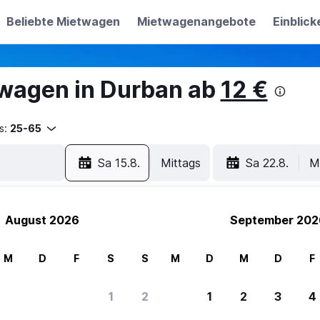
Beliebte Mietwagen
Mietwagenangebote
Einblick
wagen in Durban ab
12 €
s:
25-65
Sa 15.8.
Mittags
Sa 22.8.
M
August 2026
September 202
M
D
F
S
S
M
D
M
D
F
1
2
1
2
3
4