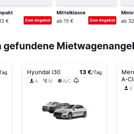
mpakt
Mittelklasse
Mini
13 €
Zum Angebot
ab 15 €
Zum Angebot
ab 32
an gefundene Mietwagenange
Hyundai i30
13 €
Mer
Tag
/Tag
A-Cl
4
M
A/C
4