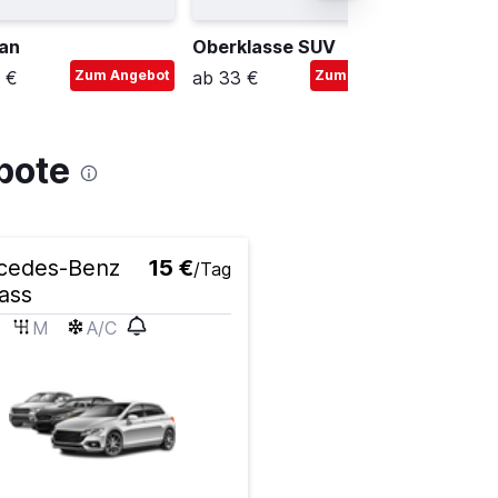
van
Oberklasse SUV
Minibu
 €
Zum Angebot
ab 33 €
Zum Angebot
ab 53 
bote
cedes-Benz
15 €
/Tag
ass
M
A/C