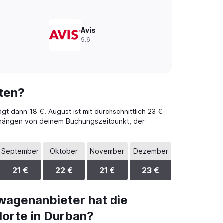
Avis
9.6
ten?
gt dann 18 €. August ist mit durchschnittlich 23 €
e hängen von deinem Buchungszeitpunkt, der
September
Oktober
November
Dezember
21 €
22 €
21 €
23 €
wagenanbieter hat die
orte in Durban?