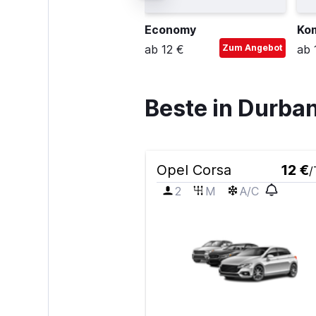
ompakt-SUV
Economy
Ko
b 16 €
Zum Angebot
ab 12 €
Zum Angebot
ab 
Beste in Durb
Opel Corsa
12 €
/
2
M
A/C