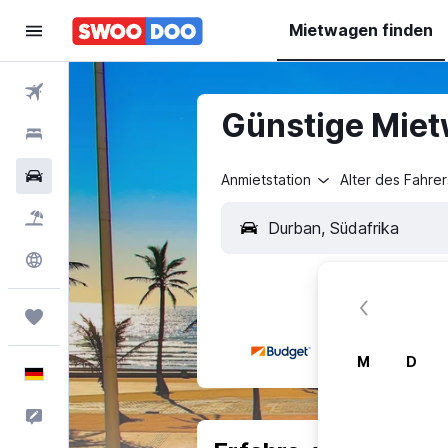
Mietwagen finden
Flüge
Günstige Miet
Hotels
Mietwagen
Anmietstation
Alter des Fahrer
Pauschalreisen
Explore
Trips
M
D
Deutsch
Feedback