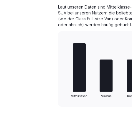
56.
Laut unseren Daten sind Mittelklasse
SUV bei unseren Nutzern die beliebt
(wie der Class Full-size Van) oder K
oder ähnlich) werden häufig gebucht
Bar
Chart
graphic.
chart
with
5
bars.
The
chart
has
1
Mittelklasse
Minibus
Ko
X
End
of
axis
interactive
displaying
chart
categories.
Range:
5
categories.