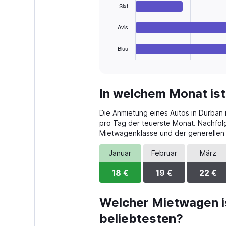
36.
Sixt
The
chart
Avis
has
1
Bluu
X
End
of
axis
interactive
displaying
chart
categories.
In welchem Monat ist
Range:
4
Die Anmietung eines Autos in Durban i
categories.
The
pro Tag der teuerste Monat. Nachfol
chart
Mietwagenklasse und der generellen
has
1
Januar
Februar
März
Y
axis
18 €
19 €
22 €
displaying
values.
Range:
Welcher Mietwagen i
0
beliebtesten?
to