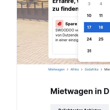
Erfahre, warum uns
3
4
zu finden.
10
11
Spare 40 % und mehr
17
18
SWOODOO vergleicht Preise
von Dutzenden Reise-Websites
24
25
in einer einzigen Suche.
31
Mietwagen
Afrika
Südafrika
Mie
Mietwagen in 