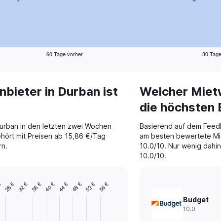
60 Tage vorher
30 Tage
ieter in Durban ist
Welcher Miet
die höchsten
Durban in den letzten zwei Wochen
Basierend auf dem Feed
gehört mit Preisen ab 15,86 €/Tag
am besten bewertete Mi
rn.
10.0/10. Nur wenig dahint
10.0/10.
44 €
32 €
48 €
36 €
€
52 €
40 €
56 €
28 €
Budget
10.0