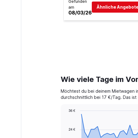
Gefunden
Ähnliche Angebote
am
08/03/26
Wie viele Tage im Vo
Möchtest du bei deinem Mietwagen in
durchschnittlich bei 17 €/Tag. Das is
36 €
Chart
Chart
graphic.
with
91
24 €
data
points.