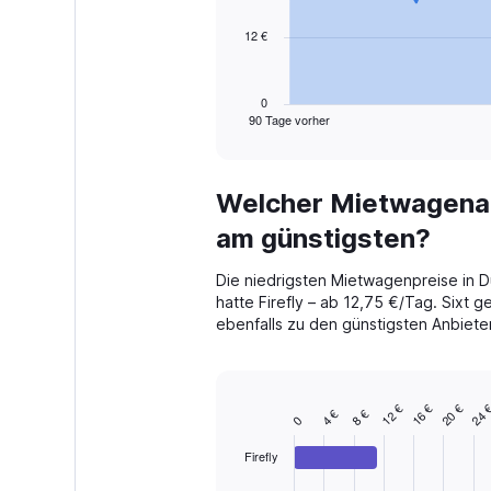
12 €
The
chart
has
1
0
90 Tage vorher
X
End
of
axis
interactive
displaying
chart
categories.
Welcher Mietwagenanb
Range:
91
am günstigsten?
categories.
The
Die niedrigsten Mietwagenpreise in 
chart
hatte Firefly – ab 12,75 €/Tag. Sixt 
has
ebenfalls zu den günstigsten Anbiete
1
Y
axis
displaying
16 €
20 €
24 
12 €
values.
4 €
8 €
Bar
Chart
0
Range:
graphic.
chart
with
0
Firefly
4
to
bars.