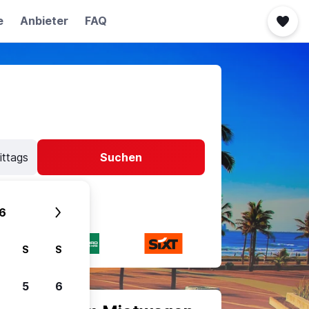
e
Anbieter
FAQ
ittags
Suchen
6
S
S
5
6