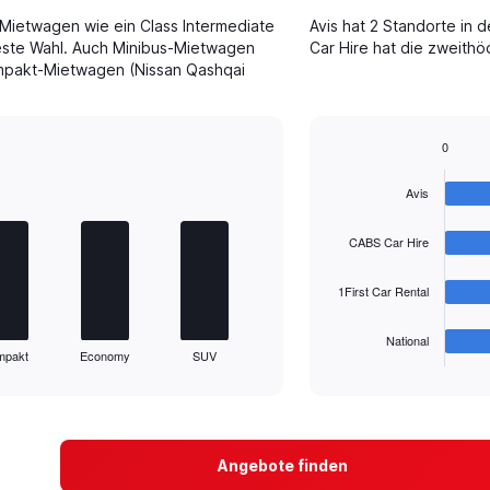
-Mietwagen wie ein Class Intermediate
Avis hat 2 Standorte in 
este Wahl. Auch Minibus-Mietwagen
Car Hire hat die zweithö
ompakt-Mietwagen (Nissan Qashqai
.
0
Bar
Chart
graphic.
chart
Avis
with
4
bars.
CABS Car Hire
The
1First Car Rental
chart
has
1
National
mpakt
Economy
SUV
X
End
of
axis
interactive
displaying
chart
categories.
Range:
4
Angebote finden
categories.