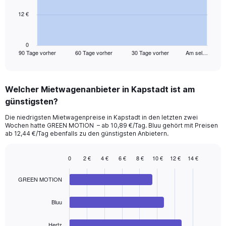
12 €
The
chart
has
1
0
90 Tage vorher
60 Tage vorher
30 Tage vorher
Am sel…
X
End
of
axis
interactive
displaying
chart
categories.
Welcher Mietwagenanbieter in Kapstadt ist am
Range:
günstigsten?
91
categories.
Die niedrigsten Mietwagenpreise in Kapstadt in den letzten zwei
The
Wochen hatte GREEN MOTION – ab 10,89 €/Tag. Bluu gehört mit Preisen
chart
ab 12,44 €/Tag ebenfalls zu den günstigsten Anbietern.
has
1
0
2 €
4 €
6 €
8 €
10 €
12 €
14 €
Y
Bar
Chart
axis
graphic.
chart
displaying
GREEN MOTION
with
values.
4
Range:
bars.
Bluu
0
to
The
Hertz