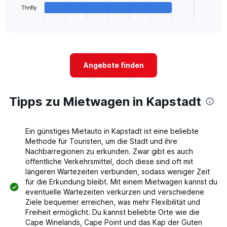
1
Thrifty
X
End
of
axis
interactive
displaying
chart
categories.
Range:
4
Angebote finden
categories.
The
chart
Tipps zu Mietwagen in Kapstadt
has
1
Y
axis
Ein günstiges Mietauto in Kapstadt ist eine beliebte
displaying
Methode für Touristen, um die Stadt und ihre
values.
Nachbarregionen zu erkunden. Zwar gibt es auch
Range:
öffentliche Verkehrsmittel, doch diese sind oft mit
0
längeren Wartezeiten verbunden, sodass weniger Zeit
to
für die Erkundung bleibt. Mit einem Mietwagen kannst du
7.
eventuelle Wartezeiten verkürzen und verschiedene
Ziele bequemer erreichen, was mehr Flexibilität und
Freiheit ermöglicht. Du kannst beliebte Orte wie die
Cape Winelands, Cape Point und das Kap der Guten