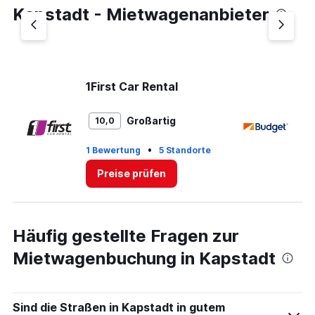
Kapstadt - Mietwagenanbieter
1First Car Rental
B
Großartig
10,0
•
1 Bewertung
5 Standorte
4 
Preise prüfen
Häufig gestellte Fragen zur
Mietwagenbuchung in Kapstadt
Sind die Straßen in Kapstadt in gutem