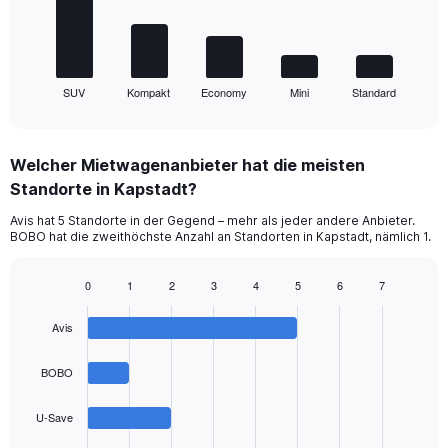
The
chart
has
1
SUV
Kompakt
Economy
Mini
Standard
X
End
of
axis
interactive
displaying
chart
categories.
Welcher Mietwagenanbieter hat die meisten
Range:
Standorte in Kapstadt?
5
categories.
Avis hat 5 Standorte in der Gegend – mehr als jeder andere Anbieter.
The
BOBO hat die zweithöchste Anzahl an Standorten in Kapstadt, nämlich 1.
chart
has
1
0
1
2
3
4
5
6
7
Bar
Y
Chart
graphic.
chart
axis
Avis
with
displaying
4
values.
bars.
BOBO
Range:
0
The
to
U-Save
chart
60.
has