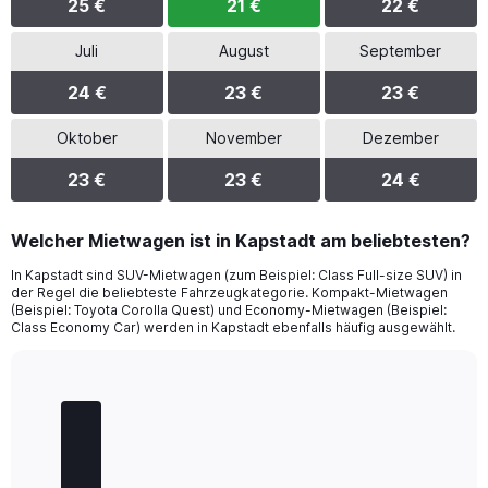
25 €
21 €
22 €
Juli
August
September
24 €
23 €
23 €
Oktober
November
Dezember
23 €
23 €
24 €
Welcher Mietwagen ist in Kapstadt am beliebtesten?
In Kapstadt sind SUV-Mietwagen (zum Beispiel: Class Full-size SUV) in
der Regel die beliebteste Fahrzeugkategorie. Kompakt-Mietwagen
(Beispiel: Toyota Corolla Quest) und Economy-Mietwagen (Beispiel:
Class Economy Car) werden in Kapstadt ebenfalls häufig ausgewählt.
Bar
Chart
graphic.
chart
with
5
bars.