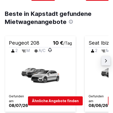
Beste in Kapstadt gefundene
Mietwagenangebote
Peugeot 208
10 €
Seat Ibiza
/Tag
2
M
A/C
2
M
Gefunden
Gefunden
Ähnliche Angebote finden
am
am
08/07/26
08/06/26