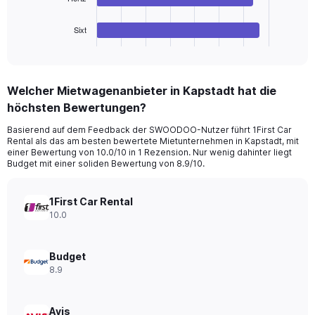
36.
chart
has
1
Sixt
X
End
of
axis
interactive
displaying
chart
categories.
Welcher Mietwagenanbieter in Kapstadt hat die
Range:
höchsten Bewertungen?
4
categories.
Basierend auf dem Feedback der SWOODOO-Nutzer führt 1First Car
The
Rental als das am besten bewertete Mietunternehmen in Kapstadt, mit
chart
einer Bewertung von 10.0/10 in 1 Rezension. Nur wenig dahinter liegt
has
Budget mit einer soliden Bewertung von 8.9/10.
1
Y
axis
1First Car Rental
displaying
10.0
values.
Range:
0
Budget
to
8.9
14.
Avis