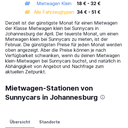
Mietwagen Klein
18 € - 32 €
displaying
categories.
Alle Fahrzeugtypen
34 € - 51 €
Range:
14
Derzeit ist der günstigste Monat für einen Mietwagen
categories.
der Klasse Mietwagen klein bei Sunnycars in
The
Johannesburg der April. Der teuerste Monat, um einen
chart
Mietwagen klein bei Sunnycars zu mieten, ist der
has
Februar. Die günstigsten Preise für jeden Monat werden
1
oben angezeigt. Aber die Preise können je nach
Y
Verfügbarkeit schwanken, wenn du deinen Mietwagen
axis
klein-Mietwagen bei Sunnycars buchst, und natürlich in
displaying
Abhängigkeit von Angebot und Nachfrage zum
values.
aktuellen Zeitpunkt.
Range:
0
to
Mietwagen-Stationen von
60.
Sunnycars in Johannesburg
Übersicht
Standorte