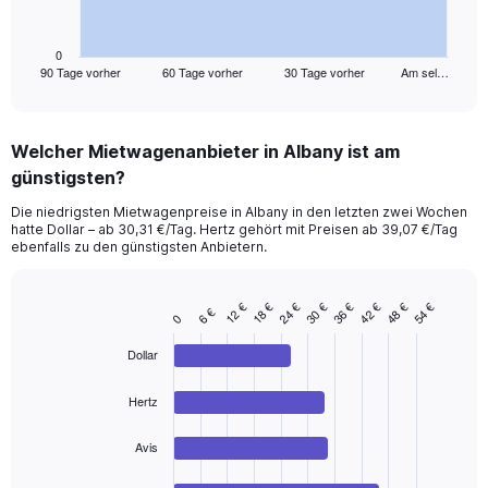
chart
has
1
0
90 Tage vorher
60 Tage vorher
30 Tage vorher
Am sel…
X
End
of
axis
interactive
displaying
chart
categories.
Welcher Mietwagenanbieter in Albany ist am
Range:
günstigsten?
91
categories.
Die niedrigsten Mietwagenpreise in Albany in den letzten zwei Wochen
The
hatte Dollar – ab 30,31 €/Tag. Hertz gehört mit Preisen ab 39,07 €/Tag
chart
ebenfalls zu den günstigsten Anbietern.
has
1
Y
12 €
30 €
48 €
24 €
42 €
36 €
54 €
18 €
6 €
Bar
Chart
0
axis
graphic.
chart
displaying
with
Dollar
values.
4
Range:
bars.
Hertz
0
to
The
75.
chart
Avis
has