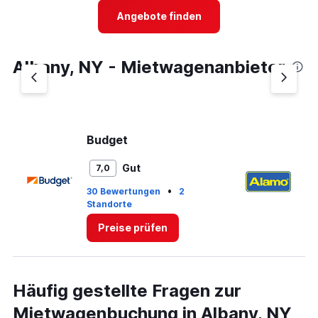
Range:
4
Angebote finden
categories.
The
chart
Albany, NY - Mietwagenanbieter
has
1
Y
axis
displaying
values.
Budget
A
Range:
0
Gut
7,0
to
4.
•
30 Bewertungen
2
3 
Standorte
St
Preise prüfen
Häufig gestellte Fragen zur
Mietwagenbuchung in Albany, NY