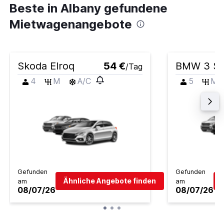
Beste in Albany gefundene
Mietwagenangebote
Skoda Elroq
54 €
BMW 3 Se
/Tag
4
M
A/C
5
M
Gefunden
Gefunden
Ähnliche Angebote finden
am
am
08/07/26
08/07/26