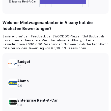
1
Enterprise Rent-A-Car
X
End
of
axis
interactive
displaying
chart
categories.
Welcher Mietwagenanbieter in Albany hat die
Range:
höchsten Bewertungen?
4
categories.
Basierend auf dem Feedback der SWOODOO-Nutzer führt Budget als
The
das am besten bewertete Mietunternehmen in Albany, mit einer
chart
Bewertung von 7.0/10 in 30 Rezensionen. Nur wenig dahinter liegt Alamo
has
mit einer soliden Bewertung von 9.0/10 in 3 Rezensionen.
1
Y
axis
Budget
displaying
7.0
values.
Range:
0
Alamo
to
9.0
54.
Enterprise Rent-A-Car
8.3