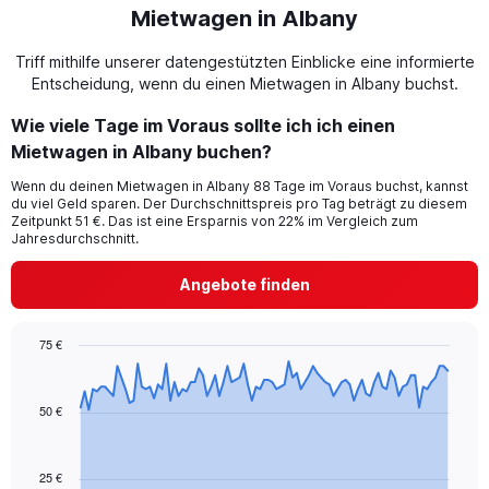
Mietwagen in Albany
Triff mithilfe unserer datengestützten Einblicke eine informierte
Entscheidung, wenn du einen Mietwagen in Albany buchst.
Wie viele Tage im Voraus sollte ich ich einen
Mietwagen in Albany buchen?
Wenn du deinen Mietwagen in Albany 88 Tage im Voraus buchst, kannst
du viel Geld sparen. Der Durchschnittspreis pro Tag beträgt zu diesem
Zeitpunkt 51 €. Das ist eine Ersparnis von 22% im Vergleich zum
Jahresdurchschnitt.
Angebote finden
75 €
Chart
Chart
graphic.
with
91
50 €
data
points.
25 €
The