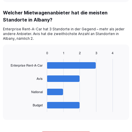
displaying
chart
categories.
Welcher Mietwagenanbieter hat die meisten
Range:
Standorte in Albany?
2
categories.
Enterprise Rent-A-Car hat 3 Standorte in der Gegend – mehr als jeder
The
andere Anbieter. Avis hat die zweithöchste Anzahl an Standorten in
chart
Albany, nämlich 2.
has
1
0
1
2
3
4
Y
Bar
Chart
axis
graphic.
chart
displaying
Enterprise Rent-A-Car
with
values.
4
Range:
bars.
Avis
0
to
The
National
60.
chart
has
1
Budget
X
End
of
axis
interactive
displaying
chart
categories.