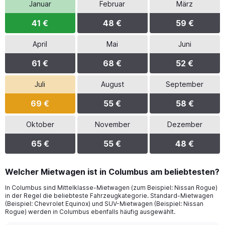
Januar
Februar
März
41 €
48 €
59 €
April
Mai
Juni
61 €
68 €
52 €
Juli
August
September
69 €
55 €
58 €
Oktober
November
Dezember
65 €
55 €
48 €
Welcher Mietwagen ist in Columbus am beliebtesten?
In Columbus sind Mittelklasse-Mietwagen (zum Beispiel: Nissan Rogue)
in der Regel die beliebteste Fahrzeugkategorie. Standard-Mietwagen
(Beispiel: Chevrolet Equinox) und SUV-Mietwagen (Beispiel: Nissan
Rogue) werden in Columbus ebenfalls häufig ausgewählt.