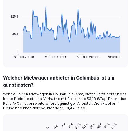
Chart
Chart
graphic.
with
91
120 €
data
points.
60 €
The
chart
has
1
0
90 Tage vorher
60 Tage vorher
30 Tage vorher
Am se…
X
End
of
axis
interactive
displaying
chart
categories.
Welcher Mietwagenanbieter in Columbus ist am
Range:
günstigsten?
91
categories.
Wenn du einen Mietwagen in Columbus buchst, bietet Hertz derzeit das
The
beste Preis-Leistungs-Verhältnis mit Preisen ab 53,18 €/Tag. Enterprise
chart
Rent-A-Car ist ein weiterer preisgünstiger Anbieter. Die aktuellen
has
Preise beginnen dort bei niedrigen 53,44 €/Tag.
1
Y
axis
12 €
30 €
48 €
24 €
42 €
18 €
36 €
54 €
6 €
Bar
Chart
0
displaying
graphic.