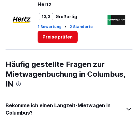
Range:
Hertz
En
0
to
Großartig
10,0
5.
•
1 Bewertung
2 Standorte
1 
Preise prüfen
Häufig gestellte Fragen zur
Mietwagenbuchung in Columbus,
IN
Bekomme ich einen Langzeit-Mietwagen in
Columbus?