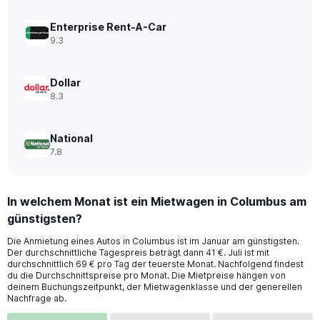
Range:
0
to
Enterprise Rent-A-Car
54.
9.3
Dollar
8.3
National
7.8
In welchem Monat ist ein Mietwagen in Columbus am
günstigsten?
Die Anmietung eines Autos in Columbus ist im Januar am günstigsten.
Der durchschnittliche Tagespreis beträgt dann 41 €. Juli ist mit
durchschnittlich 69 € pro Tag der teuerste Monat. Nachfolgend findest
du die Durchschnittspreise pro Monat. Die Mietpreise hängen von
deinem Buchungszeitpunkt, der Mietwagenklasse und der generellen
Nachfrage ab.