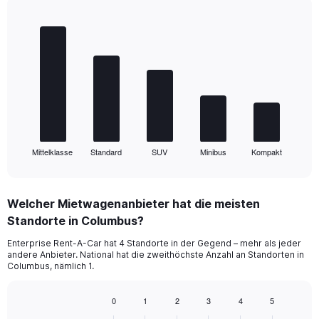
Bar
Chart
graphic.
chart
with
5
bars.
The
chart
has
1
Mittelklasse
Standard
SUV
Minibus
Kompakt
X
End
of
axis
interactive
displaying
chart
categories.
Welcher Mietwagenanbieter hat die meisten
Range:
Standorte in Columbus?
5
categories.
Enterprise Rent-A-Car hat 4 Standorte in der Gegend – mehr als jeder
The
andere Anbieter. National hat die zweithöchste Anzahl an Standorten in
chart
Columbus, nämlich 1.
has
1
0
1
2
3
4
5
Y
Bar
Chart
axis