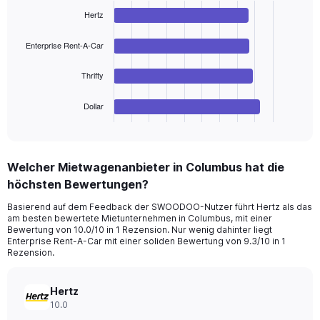
chart
values.
with
Hertz
Range:
4
bars.
0
Enterprise Rent-A-Car
to
The
180.
chart
Thrifty
has
1
Dollar
X
End
of
axis
interactive
displaying
chart
categories.
Welcher Mietwagenanbieter in Columbus hat die
Range:
höchsten Bewertungen?
4
categories.
Basierend auf dem Feedback der SWOODOO-Nutzer führt Hertz als das
The
am besten bewertete Mietunternehmen in Columbus, mit einer
chart
Bewertung von 10.0/10 in 1 Rezension. Nur wenig dahinter liegt
has
Enterprise Rent-A-Car mit einer soliden Bewertung von 9.3/10 in 1
1
Rezension.
Y
axis
Hertz
displaying
10.0
values.