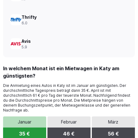
48.
Thrifty
6.0
Avis
5.9
In welchem Monat ist ein Mietwagen in Katy am
günstigsten?
Die Anmietung eines Autos in Katy ist im Januar am günstigsten. Der
durchschnittliche Tagespreis beträgt dann 35 €. April ist mit
durchschnittlich 61 € pro Tag der teuerste Monat. Nachfolgend findest
du die Durchschnittspreise pro Monat. Die Mietpreise hängen von
deinem Buchungszeitpunkt, der Mietwagenklasse und der generellen
Nachfrage ab.
Januar
Februar
März
35 €
46 €
56 €