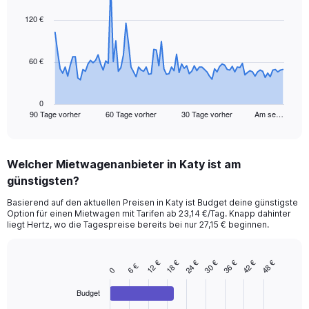
graphic.
with
91
120 €
data
points.
60 €
The
chart
has
1
0
90 Tage vorher
60 Tage vorher
30 Tage vorher
Am se…
X
End
of
axis
interactive
displaying
chart
categories.
Welcher Mietwagenanbieter in Katy ist am
Range:
günstigsten?
91
categories.
Basierend auf den aktuellen Preisen in Katy ist Budget deine günstigste
The
Option für einen Mietwagen mit Tarifen ab 23,14 €/Tag. Knapp dahinter
chart
liegt Hertz, wo die Tagespreise bereits bei nur 27,15 € beginnen.
has
1
Y
12 €
18 €
24 €
30 €
36 €
42 €
48 €
6 €
Bar
Chart
0
axis
graphic.
chart
displaying
with
Budget
values.
4