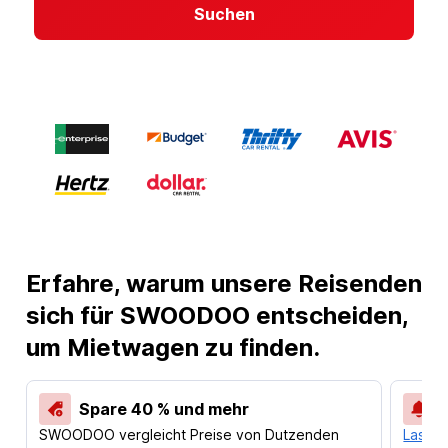
Suchen
Erfahre, warum unsere Reisenden
sich für SWOODOO entscheiden,
um Mietwagen zu finden.
Spare 40 % und mehr
SWOODOO vergleicht Preise von Dutzenden
Lass d