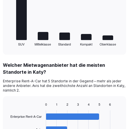
with
5
bars.
The
chart
has
1
SUV
Mittelklasse
Standard
Kompakt
Oberklasse
X
End
of
axis
interactive
displaying
chart
categories.
Welcher Mietwagenanbieter hat die meisten
Range:
Standorte in Katy?
5
categories.
Enterprise Rent-A-Car hat 5 Standorte in der Gegend – mehr als jeder
The
andere Anbieter. Avis hat die zweithöchste Anzahl an Standorten in Katy,
chart
nämlich 2.
has
1
0
1
2
3
4
5
6
Y
Bar
Chart
axis
graphic.
chart
displaying
Enterprise Rent-A-Car
with
values.
4
Range:
bars.