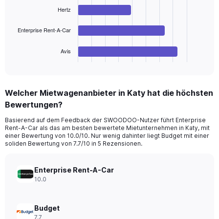
Range:
bars.
Hertz
0
to
The
180.
chart
Enterprise Rent-A-Car
has
1
Avis
X
End
of
axis
interactive
displaying
chart
categories.
Welcher Mietwagenanbieter in Katy hat die höchsten
Range:
Bewertungen?
4
categories.
Basierend auf dem Feedback der SWOODOO-Nutzer führt Enterprise
The
Rent-A-Car als das am besten bewertete Mietunternehmen in Katy, mit
chart
einer Bewertung von 10.0/10. Nur wenig dahinter liegt Budget mit einer
has
soliden Bewertung von 7.7/10 in 5 Rezensionen.
1
Y
axis
Enterprise Rent-A-Car
displaying
10.0
values.
Range:
0
Budget
to
7.7