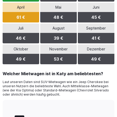
April
Mai
Juni
61 €
48 €
45 €
Juli
August
September
46 €
39 €
41 €
Oktober
November
Dezember
49 €
53 €
49 €
Welcher Mietwagen ist in Katy am beliebtesten?
Laut unseren Daten sind SUV-Mietwagen wie ein Jeep Cherokee bei
unseren Nutzern die beliebteste Wahl. Auch Mittelklasse-Mietwagen
(wie der Kia Optima) oder Standard-Mietwagen (Chevrolet Silverado
oder ähnlich) werden häufig gebucht.
Bar
Chart
graphic.
chart