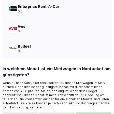
Range:
0
Enterprise Rent-A-Car
to
0.0
300.
Avis
0.0
Budget
0.0
In welchem Monat ist ein Mietwagen in Nantucket am
günstigsten?
Wenn du nach Nantucket reist, solltest du deinen Mietwagen im März
buchen. Denn dies ist der günstigste Monat, mit durchschnittlichen
Kosten von 46 € pro Tag. Meide den August, wenn dein Budget
begrenzt ist – dieser Monat ist mit durchschnittlich 173 € pro Tag am
teuersten. Die Preisentwicklungen für die einzelnen Monate sind unten
aufgeführt. Die Preise können je nach Zeitpunkt und Buchungsart sowie
dem Fahrzeugtyp variieren.