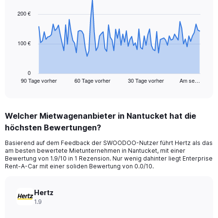
graphic.
with
91
200 €
data
points.
100 €
The
chart
has
1
0
90 Tage vorher
60 Tage vorher
30 Tage vorher
Am se…
X
End
of
axis
interactive
displaying
chart
categories.
Welcher Mietwagenanbieter in Nantucket hat die
Range:
höchsten Bewertungen?
91
categories.
Basierend auf dem Feedback der SWOODOO-Nutzer führt Hertz als das
The
am besten bewertete Mietunternehmen in Nantucket, mit einer
chart
Bewertung von 1.9/10 in 1 Rezension. Nur wenig dahinter liegt Enterprise
has
Rent-A-Car mit einer soliden Bewertung von 0.0/10.
1
Y
axis
Hertz
displaying
1.9
values.