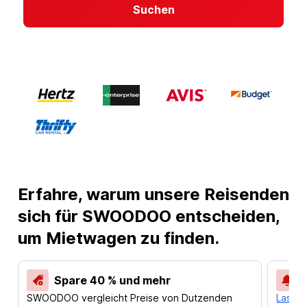
Suchen
Erfahre, warum unsere Reisenden
sich für SWOODOO entscheiden,
um Mietwagen zu finden.
Spare 40 % und mehr
SWOODOO vergleicht Preise von Dutzenden
Lass d