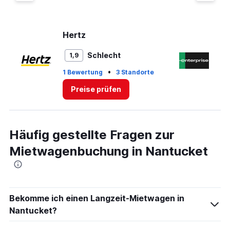
Y
axis
displaying
values.
Hertz
En
Range:
0
Schlecht
1,9
to
45.
•
1 Bewertung
3 Standorte
1 
Preise prüfen
Häufig gestellte Fragen zur
Mietwagenbuchung in Nantucket
Bekomme ich einen Langzeit-Mietwagen in
Nantucket?