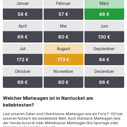
Januar
Februar
März
54 €
57 €
46 €
April
Mai
Juni
69 €
80 €
130 €
Juli
August
September
172 €
173 €
84 €
Oktober
November
Dezember
69 €
60 €
66 €
Welcher Mietwagen ist in Nantucket am
beliebtesten?
Laut unseren Daten sind Oberklasse-Mietwagen wie ein Ford F-150 bei
unseren Nutzern die beliebteste Wahl. Auch Standard-Mietwagen (wie
der Honda Accord) oder Mittelklasse-Mietwagen (Kia Sportage oder