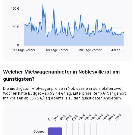
graphic.
with
91
160 €
data
points.
80 €
The
chart
has
1
0
90 Tage vorher
60 Tage vorher
30 Tage vorher
Am se…
X
End
of
axis
interactive
displaying
chart
categories.
Welcher Mietwagenanbieter in Noblesville ist am
Range:
günstigsten?
91
categories.
Die niedrigsten Mietwagenpreise in Noblesville in den letzten zwei
The
Wochen hatte Budget – ab 53,44 €/Tag. Enterprise Rent-A-Car gehört
chart
mit Preisen ab 55,76 €/Tag ebenfalls zu den günstigsten Anbietern.
has
1
Y
160 €
100 €
200 €
140 €
180 €
120 €
220 €
40 €
80 €
20 €
60 €
Bar
Chart
axis
0
graphic.
chart
displaying
with
values.
Budget
3