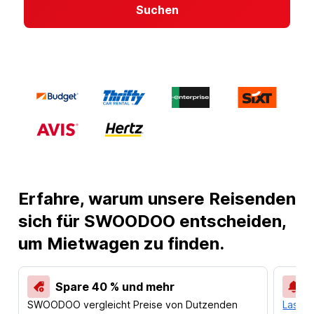
Suchen
Erfahre, warum unsere Reisenden
sich für SWOODOO entscheiden,
um Mietwagen zu finden.
Spare 40 % und mehr
SWOODOO vergleicht Preise von Dutzenden
Lass d