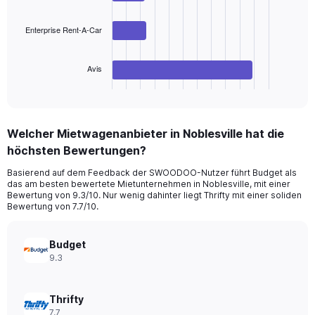
Range:
bars.
0
to
The
Enterprise Rent-A-Car
240.
chart
has
Avis
1
X
End
of
axis
interactive
displaying
chart
categories.
Welcher Mietwagenanbieter in Noblesville hat die
Range:
höchsten Bewertungen?
3
categories.
Basierend auf dem Feedback der SWOODOO-Nutzer führt Budget als
The
das am besten bewertete Mietunternehmen in Noblesville, mit einer
chart
Bewertung von 9.3/10. Nur wenig dahinter liegt Thrifty mit einer soliden
has
Bewertung von 7.7/10.
1
Y
axis
Budget
displaying
9.3
values.
Range:
0
Thrifty
to
7.7