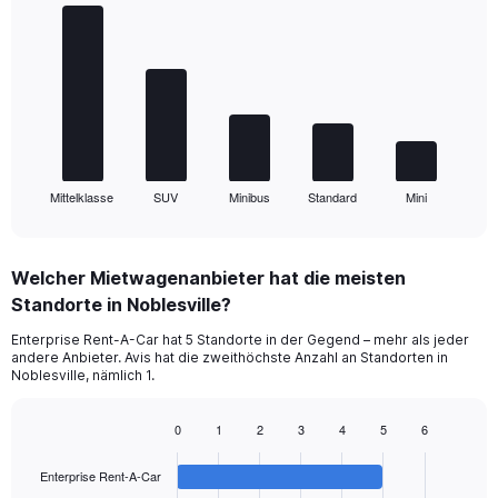
Bar
Chart
graphic.
chart
with
5
bars.
The
chart
has
1
Mittelklasse
SUV
Minibus
Standard
Mini
X
End
of
axis
interactive
displaying
chart
categories.
Welcher Mietwagenanbieter hat die meisten
Range:
Standorte in Noblesville?
5
categories.
Enterprise Rent-A-Car hat 5 Standorte in der Gegend – mehr als jeder
The
andere Anbieter. Avis hat die zweithöchste Anzahl an Standorten in
chart
Noblesville, nämlich 1.
has
1
0
1
2
3
4
5
6
Y
Bar
Chart
axis
graphic.
chart
displaying
Enterprise Rent-A-Car
with
values.