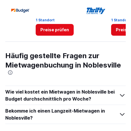
to
6.
1 Standort
1 Standort
Preise prüfen
Preise
Häufig gestellte Fragen zur
Mietwagenbuchung in Noblesville
Wie viel kostet ein Mietwagen in Noblesville bei
Budget durchschnittlich pro Woche?
Bekomme ich einen Langzeit-Mietwagen in
Noblesville?