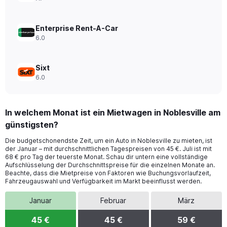
220.
Enterprise Rent-A-Car
6.0
Sixt
6.0
In welchem Monat ist ein Mietwagen in Noblesville am
günstigsten?
Die budgetschonendste Zeit, um ein Auto in Noblesville zu mieten, ist
der Januar – mit durchschnittlichen Tagespreisen von 45 €. Juli ist mit
68 € pro Tag der teuerste Monat. Schau dir untern eine vollständige
Aufschlüsselung der Durchschnittspreise für die einzelnen Monate an.
Beachte, dass die Mietpreise von Faktoren wie Buchungsvorlaufzeit,
Fahrzeugauswahl und Verfügbarkeit im Markt beeinflusst werden.
Januar
Februar
März
45 €
45 €
59 €