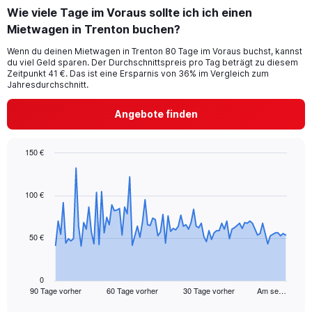
Wie viele Tage im Voraus sollte ich ich einen
Mietwagen in Trenton buchen?
Wenn du deinen Mietwagen in Trenton 80 Tage im Voraus buchst, kannst
du viel Geld sparen. Der Durchschnittspreis pro Tag beträgt zu diesem
Zeitpunkt 41 €. Das ist eine Ersparnis von 36% im Vergleich zum
Jahresdurchschnitt.
Angebote finden
150 €
Chart
Chart
graphic.
with
91
100 €
data
points.
50 €
The
chart
has
1
0
90 Tage vorher
60 Tage vorher
30 Tage vorher
Am se…
X
End
of
axis
interactive