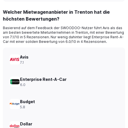
displaying
chart
categories.
Welcher Mietwagenanbieter in Trenton hat die
Range:
höchsten Bewertungen?
91
categories.
Basierend auf dem Feedback der SWOODOO-Nutzer führt Avis als das
The
am besten bewertete Mietunternehmen in Trenton, mit einer Bewertung
chart
von 7.1/10 in 5 Rezensionen. Nur wenig dahinter liegt Enterprise Rent-A-
has
Car mit einer soliden Bewertung von 6.0/10 in 4 Rezensionen.
1
Y
axis
Avis
displaying
7.1
values.
Range:
0
Enterprise Rent-A-Car
to
6.0
150.
Budget
5.8
Dollar