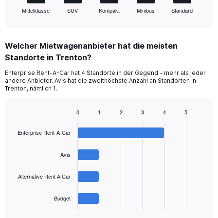
1
Mittelklasse
SUV
Kompakt
Minibus
Standard
X
End
of
axis
interactive
displaying
chart
categories.
Welcher Mietwagenanbieter hat die meisten
Range:
Standorte in Trenton?
5
categories.
Enterprise Rent-A-Car hat 4 Standorte in der Gegend – mehr als jeder
The
andere Anbieter. Avis hat die zweithöchste Anzahl an Standorten in
chart
Trenton, nämlich 1.
has
1
0
1
2
3
4
5
Y
Bar
Chart
axis
graphic.
chart
displaying
Enterprise Rent-A-Car
with
values.
4
Range:
bars.
Avis
0
to
The
Alternative Rent A Car
36.
chart
has
1
Budget
X
End
of
axis
interactive