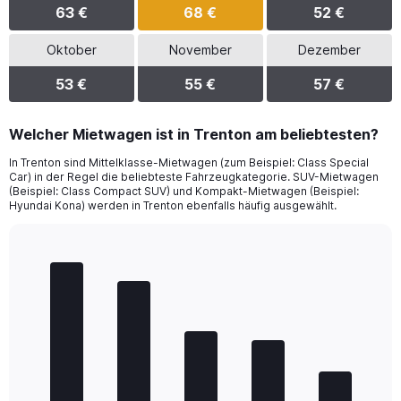
63 €
68 €
52 €
Oktober
November
Dezember
53 €
55 €
57 €
Welcher Mietwagen ist in Trenton am beliebtesten?
In Trenton sind Mittelklasse-Mietwagen (zum Beispiel: Class Special
Car) in der Regel die beliebteste Fahrzeugkategorie. SUV-Mietwagen
(Beispiel: Class Compact SUV) und Kompakt-Mietwagen (Beispiel:
Hyundai Kona) werden in Trenton ebenfalls häufig ausgewählt.
Bar
Chart
graphic.
chart
with
5
bars.
The
chart
has