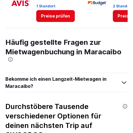
1 Standort
2 Standor
Preise prüfen
Preise
Häufig gestellte Fragen zur
Mietwagenbuchung in Maracaibo
Bekomme ich einen Langzeit-Mietwagen in
Maracaibo?
Durchstöbere Tausende
verschiedener Optionen für
deinen nächsten Trip auf