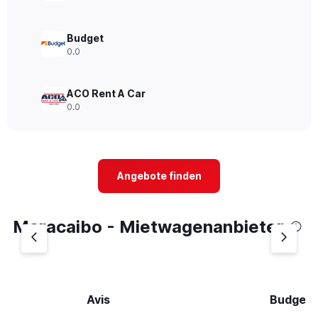
Budget
0.0
ACO Rent A Car
0.0
Angebote finden
Maracaibo - Mietwagenanbieter
Avis
Budget