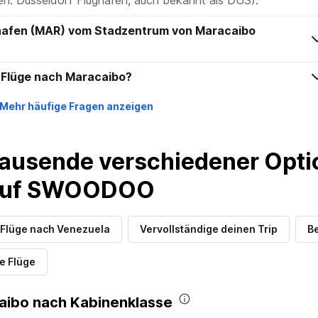
axis
displaying
values.
ghafen (MAR) vom Stadzentrum von Maracaibo
Range:
26
to
 Flüge nach Maracaibo?
31.
Mehr häufige Fragen anzeigen
ausende verschiedener Optio
 auf SWOODOO
Flüge nach Venezuela
Vervollständige deinen Trip
Be
e Flüge
aibo nach Kabinenklasse