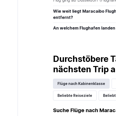
displaying
values.
Range:
Wie weit liegt Maracaibo Flu
0
entfernt?
to
120.
An welchem Flughafen landen
Durchstöbere T
nächsten Trip
Flüge nach Kabinenklasse
Beliebte Reiseziele
Beliebt
Suche Flüge nach Marac