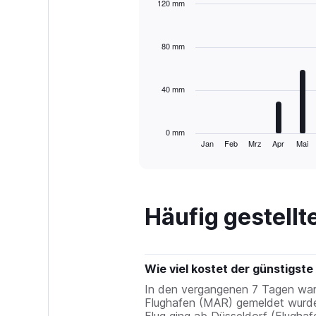
120 mm
Bar
Chart
graphic.
chart
with
80 mm
12
bars.
40 mm
The
chart
has
1
0 mm
Jan
Feb
Mrz
Apr
Mai
X
End
of
axis
interactive
displaying
chart
categories.
Range:
Häufig gestell
12
categories.
The
chart
has
Wie viel kostet der günstigst
1
In den vergangenen 7 Tagen war d
Y
Flughafen (MAR) gemeldet wurde, 
axis
Flug ging ab Düsseldorf (Flughaf