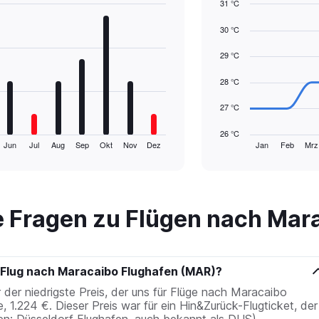
31 °C
Line
Chart
30 °C
graphic.
chart
with
14
29 °C
data
points.
28 °C
The
27 °C
chart
has
26 °C
1
Jun
Jul
Aug
Sep
Okt
Nov
Dez
Jan
Feb
Mrz
End
of
X
interactive
axis
chart
displaying
categories.
Range:
te Fragen zu Flügen nach Mar
14
categories.
The
chart
e Flug nach Maracaibo Flughafen (MAR)?
has
er niedrigste Preis, der uns für Flüge nach Maracaibo
1
1.224 €. Dieser Preis war für ein Hin&Zurück-Flugticket, der
Y
en: Düsseldorf Flughafen, auch bekannt als DUS).