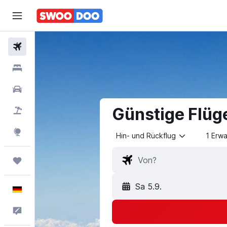
Flüge
Hotels
Mietwagen
Günstige Flüg
Pauschalreisen
Explore
Hin- und Rückflug
1 Erw
Trips
Sa 5.9.
Deutsch
Feedback