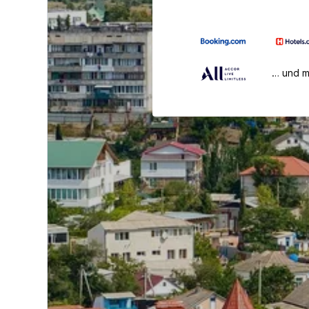
… und 