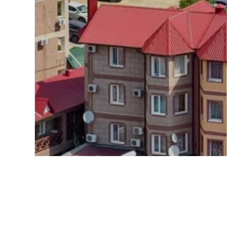
Start
Europa
Krim
Finde bessere E