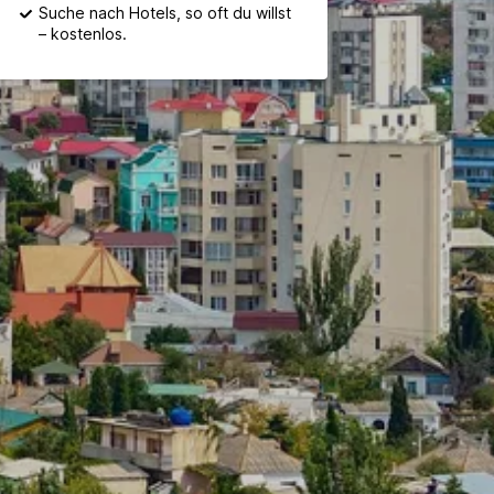
Suche nach Hotels, so oft du willst
– kostenlos.