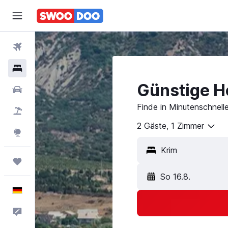
Flüge
Hotels
Günstige Ho
Mietwagen
Finde in Minutenschnell
Pauschalreisen
2 Gäste, 1 Zimmer
Explore
Trips
So 16.8.
Deutsch
Feedback