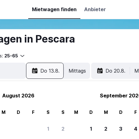
Mietwagen finden
Anbieter
gen in Pescara
s:
25-65
Do 13.8.
Mittags
Do 20.8.
M
August 2026
September 202
M
D
F
S
S
M
D
M
D
F
1
2
1
2
3
4