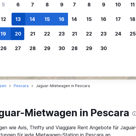
ere Reisenden sich für SWOODOO ent
5
6
7
8
9
7
8
9
10
11
12
13
14
15
16
14
15
16
17
18
Individuelle
Preisalarm
19
20
21
22
23
21
22
23
24
25
Anpassung von 
Lass dich benachrichtigen
,
Filtere deine
wenn Preise reduziert werden,
26
27
28
29
30
28
29
30
Mietwagenergebnisse na
um kein tolles Angebot zu
Anbieter, Preis, Fahrzeug
verpassen.
und mehr.
zen
Pescara
Jaguar-Mietwagen in Pescara
aguar-Mietwagen in Pescara
en wie Avis, Thrifty und Viaggiare Rent Angebote für Jagua
ungen für jede Mietwagen-Station in Pescara an.