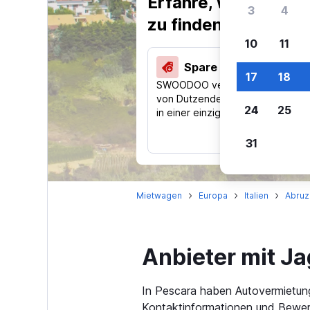
Erfahre, warum uns
3
4
zu finden.
10
11
Spare 40 % und mehr
17
18
SWOODOO vergleicht Preise
von Dutzenden Reise-Websites
24
25
in einer einzigen Suche.
31
Mietwagen
Europa
Italien
Abruz
Anbieter mit J
In Pescara haben Autovermietung
Kontaktinformationen und Bewert