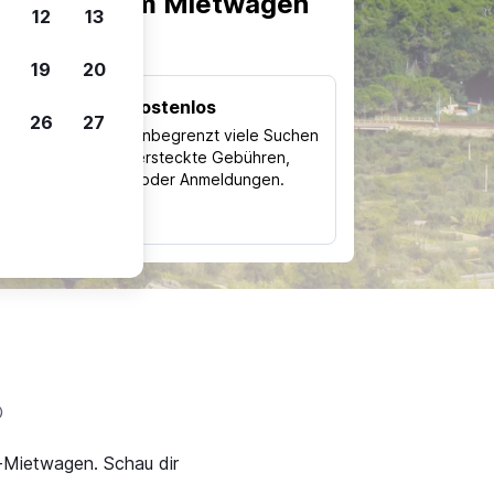
scheiden, um Mietwagen
12
13
19
20
Kostenlos
26
27
Trips
Nutze unbegrenzt viele Suchen
ohne versteckte Gebühren,
ch
Kosten oder Anmeldungen.
typ
r-Mietwagen. Schau dir