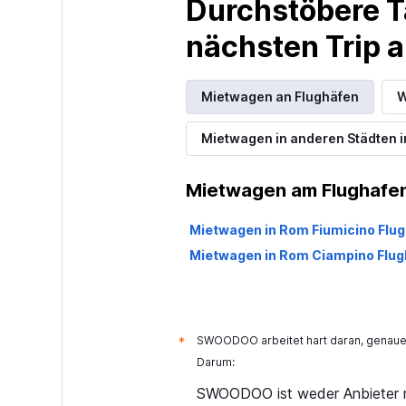
Durchstöbere T
2 Standorte
nächsten Trip
Rental4Leisure
Mietwagen an Flughäfen
W
1 Standort
Mietwagen in anderen Städten i
Mietwagen am Flughafen
Mietwagen in Rom Fiumicino Flu
Mietwagen in Rom Ciampino Flug
SWOODOO arbeitet hart daran, genaue 
*
Darum:
SWOODOO ist weder Anbieter n