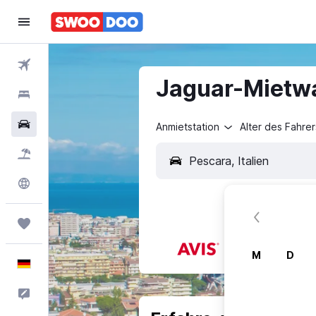
Flüge
Jaguar-Mietwa
Hotels
Mietwagen
Anmietstation
Alter des Fahrer
Pauschalreisen
Explore
Trips
M
D
Deutsch
Feedback