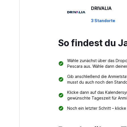
DRIVALIA
3 Standorte
So findest du 
Ecovia
2 Standorte
Wähle zunächst über das Dro
Pescara aus. Wähle dann deinen
Gib anschließend die Anmietstat
Fourwheels ren
musst du auch noch den Stando
Klicke dann auf das Kalendersy
1 Standort
gewünschte Tageszeit für Anm
Noch ein letzter Schritt – klic
MEGADRIVE