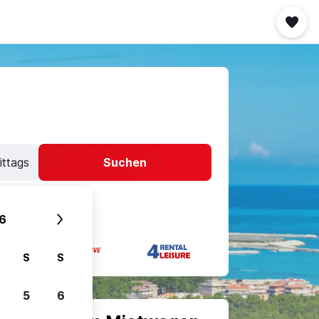
ittags
Suchen
6
S
S
5
6