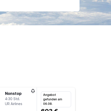
Nonstop
So 20.9
Angebot
4:30 Std.
12:15
gefunden am
UR Airlines
-
06.08.
FRA
EB