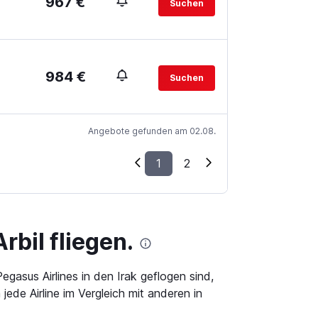
967 €
Suchen
984 €
Suchen
Angebote gefunden am 02.08.
1
2
bil fliegen.
asus Airlines in den Irak geflogen sind,
ede Airline im Vergleich mit anderen in