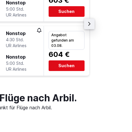
603 €
Nonstop
So 1.11.
5:00 Std.
9:00
Suchen
UR Airlines
-
EBL
FR
Nonstop
So 6.9.
Angebot
4:30 Std.
12:15
gefunden am
UR Airlines
-
03.08.
FRA
EB
604 €
Nonstop
So 20.9
5:00 Std.
7:00
Suchen
UR Airlines
-
EBL
FR
Flüge nach Arbil.
kt für Flüge nach Arbil.