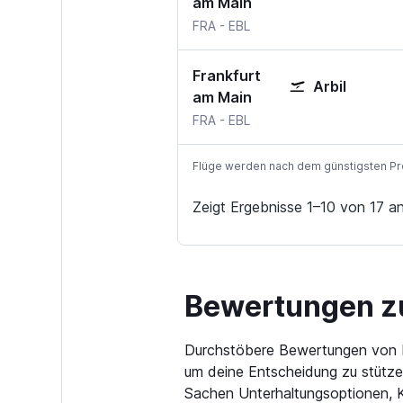
am Main
Frankfurt am Main
Arbil
FRA
-
EBL
Frankfurt
Arbil
am Main
Frankfurt am Main
Arbil
FRA
-
EBL
Flüge werden nach dem günstigsten Preis
Zeigt Ergebnisse 1–10 von 17 a
Bewertungen zu 
Durchstöbere Bewertungen von Kun
um deine Entscheidung zu stützen
Sachen Unterhaltungsoptionen, K