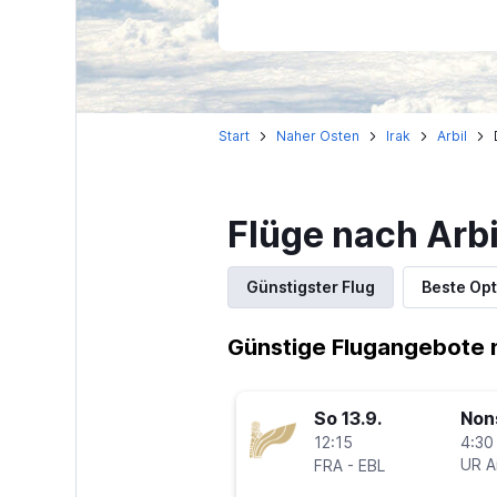
Start
Naher Osten
Irak
Arbil
Flüge nach Arb
Günstigster Flug
Beste Opt
Günstige Flugangebote n
So 13.9.
Non
12:15
4:30
-
UR Ai
FRA
EBL