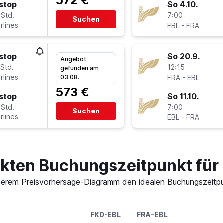
572 €
stop
So 4.10.
 Std.
7:00
Suchen
rlines
-
EBL
FRA
stop
So 20.9.
Angebot
 Std.
12:15
gefunden am
rlines
-
03.08.
FRA
EBL
573 €
stop
So 11.10.
 Std.
7:00
Suchen
rlines
-
EBL
FRA
kten Buchungszeitpunkt für 
 unserem Preisvorhersage-Diagramm den idealen Buchungszeitpun
FK0-EBL
FRA-EBL