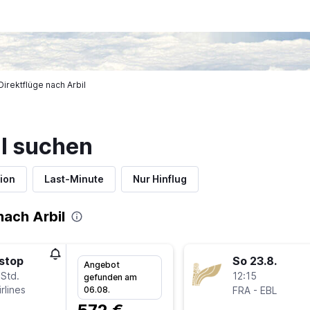
Direktflüge nach Arbil
il suchen
ion
Last-Minute
Nur Hinflug
ach Arbil
stop
So 23.8.
Angebot
 Std.
12:15
gefunden am
rlines
-
06.08.
FRA
EBL