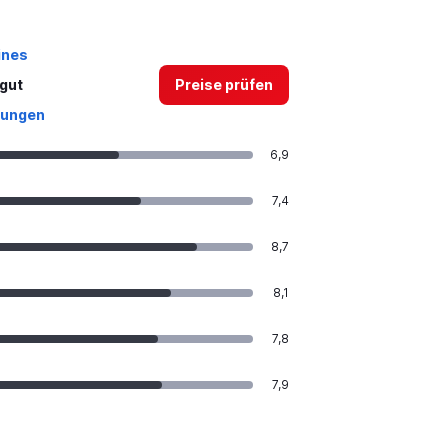
ines
gut
Preise prüfen
tungen
6,9
7,4
8,7
8,1
7,8
7,9