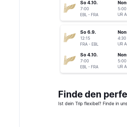
So 4.10.
Non
7:00
5:00
-
UR Ai
EBL
FRA
So 6.9.
Non
12:15
4:30
-
UR Ai
FRA
EBL
So 4.10.
Non
7:00
5:00
-
UR Ai
EBL
FRA
Finde den perfe
Ist dein Trip flexibel? Finde in