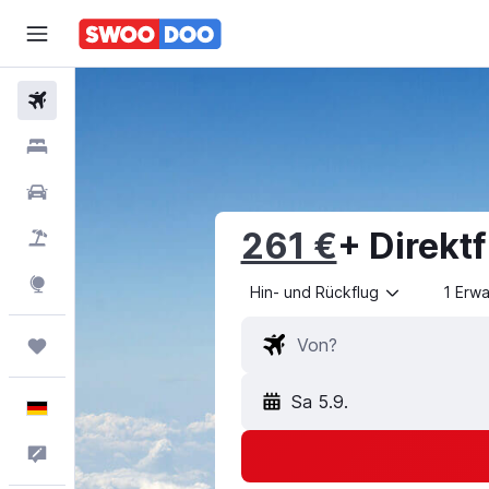
Flüge
Hotels
Mietwagen
261 €
+ Direktf
Pauschalreisen
Explore
Hin- und Rückflug
1 Erw
Trips
Sa 5.9.
Deutsch
Feedback