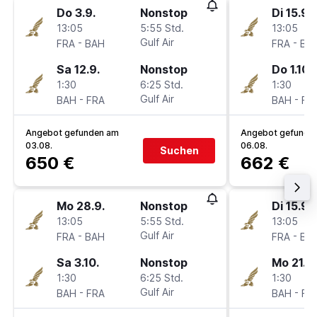
Do 3.9.
Nonstop
Di 15.9.
13:05
5:55 Std.
13:05
-
Gulf Air
-
FRA
BAH
FRA
BA
Sa 12.9.
Nonstop
Do 1.10.
1:30
6:25 Std.
1:30
-
Gulf Air
-
BAH
FRA
BAH
FR
Angebot gefunden am
Angebot gefunde
03.08.
06.08.
Suchen
650 €
662 €
Mo 28.9.
Nonstop
Di 15.9.
13:05
5:55 Std.
13:05
-
Gulf Air
-
FRA
BAH
FRA
BA
Sa 3.10.
Nonstop
Mo 21.9.
1:30
6:25 Std.
1:30
-
Gulf Air
-
BAH
FRA
BAH
FR