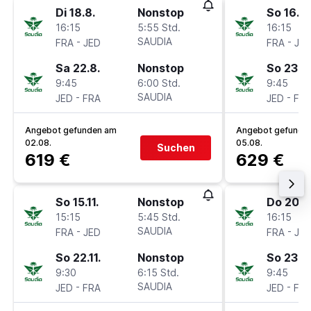
Di 18.8.
Nonstop
So 16.8.
16:15
5:55 Std.
16:15
-
SAUDIA
-
FRA
JED
FRA
JE
Sa 22.8.
Nonstop
So 23.8.
9:45
6:00 Std.
9:45
-
SAUDIA
-
JED
FRA
JED
FR
Angebot gefunden am
Angebot gefunde
02.08.
05.08.
Suchen
619 €
629 €
So 15.11.
Nonstop
Do 20.8
15:15
5:45 Std.
16:15
-
SAUDIA
-
FRA
JED
FRA
JE
So 22.11.
Nonstop
So 23.8.
9:30
6:15 Std.
9:45
-
SAUDIA
-
JED
FRA
JED
FR