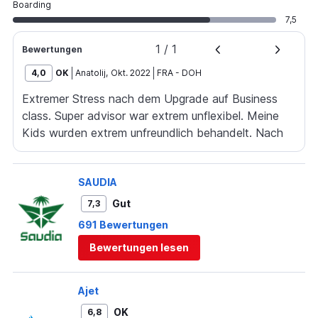
Boarding
7,5
1
/
1
Bewertungen
4,0
OK
Anatolij
,
Okt. 2022
FRA
-
DOH
Extremer Stress nach dem Upgrade auf Business
class. Super advisor war extrem unflexibel. Meine
Kids wurden extrem unfreundlich behandelt. Nach
diesem Flug hat Qatar einen treuen Business Kunden
mit mir verloren.
SAUDIA
Gut
7,3
691 Bewertungen
Bewertungen lesen
Ajet
OK
6,8