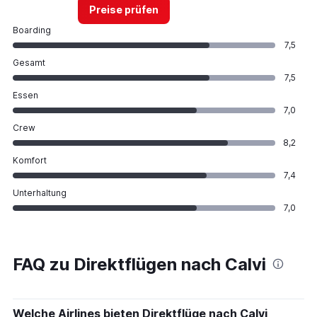
Preise prüfen
Boarding
7,5
Gesamt
7,5
Essen
7,0
Crew
8,2
Komfort
7,4
Unterhaltung
7,0
FAQ zu Direktflügen nach Calvi
Welche Airlines bieten Direktflüge nach Calvi