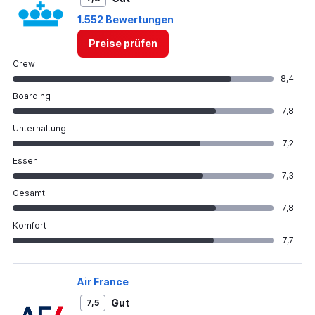
1.552 Bewertungen
Preise prüfen
Crew
8,4
Boarding
7,8
Unterhaltung
7,2
Essen
7,3
Gesamt
7,8
Komfort
7,7
Air France
Gut
7,5