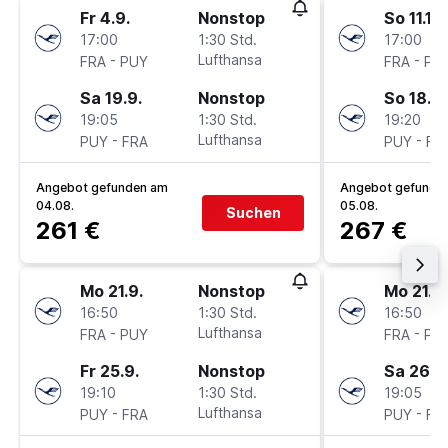
Fr 4.9.
Nonstop
So 11.10.
17:00
1:30 Std.
17:00
-
Lufthansa
-
FRA
PUY
FRA
PU
Sa 19.9.
Nonstop
So 18.10
19:05
1:30 Std.
19:20
-
Lufthansa
-
PUY
FRA
PUY
FR
Angebot gefunden am
Angebot gefunde
04.08.
05.08.
Suchen
261 €
267 €
Mo 21.9.
Nonstop
Mo 21.9.
16:50
1:30 Std.
16:50
-
Lufthansa
-
FRA
PUY
FRA
PU
Fr 25.9.
Nonstop
Sa 26.9
19:10
1:30 Std.
19:05
-
Lufthansa
-
PUY
FRA
PUY
FR