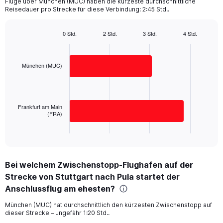
Flüge über München (MUC) haben die kürzeste durchschnittliche
The
Reisedauer pro Strecke für diese Verbindung: 2:45 Std..
chart
has
1
0 Std.
2 Std.
3 Std.
4 Std.
Bar
Y
Chart
graphic.
chart
axis
with
displaying
2
München (MUC)
values.
bars.
Range:
0
The
to
chart
Frankfurt am Main
600.
has
(FRA)
1
X
End
of
axis
interactive
displaying
chart
categories.
Bei welchem Zwischenstopp-Flughafen auf der
Range:
Strecke von Stuttgart nach Pula startet der
2
categories.
Anschlussflug am ehesten?
The
chart
München (MUC) hat durchschnittlich den kürzesten Zwischenstopp auf
dieser Strecke – ungefähr 1:20 Std..
has