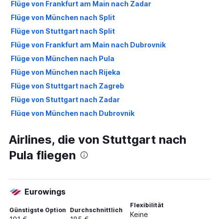
Flüge von Frankfurt am Main nach Zadar
Flüge von München nach Split
Flüge von Stuttgart nach Split
Flüge von Frankfurt am Main nach Dubrovnik
Flüge von München nach Pula
Flüge von München nach Rijeka
Flüge von Stuttgart nach Zagreb
Flüge von Stuttgart nach Zadar
Flüge von München nach Dubrovnik
Flüge von München nach Osijek
Airlines, die von Stuttgart nach
Flüge von Frankfurt am Main nach Rijeka
Pula fliegen
Flüge von Stuttgart nach Rijeka
Flüge von Frankfurt am Main nach Pula
Flüge von München nach Zagreb
Eurowings
Flüge von Karlsruhe nach Zadar
Flexibilität
Flüge von Karlsruhe nach Zagreb
Günstigste Option
Durchschnittlich
Keine