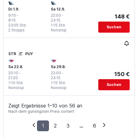
Di 1.9.
Sa 12.9.
9:10
-
22:00
-
148 €
8:15
23:15
23:05 Std.
1:15 Std.
Suchen
2 Stopps
Nonstop
STR
PUY
Sa 22.8.
Sa 29.8.
20:10
-
22:00
-
150 €
21:20
23:15
1:10 Std.
1:15 Std.
Suchen
Nonstop
Nonstop
Zeigt Ergebnisse 1–10 von 56 an
Nach dem günstigsten Preis sortiert
1
2
3
...
6