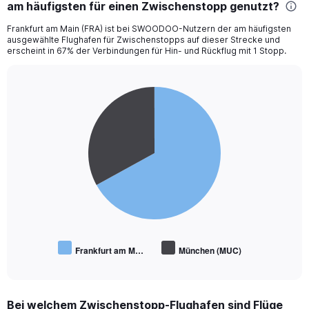
am häufigsten für einen Zwischenstopp genutzt?
6
categories.
Frankfurt am Main (FRA) ist bei SWOODOO-Nutzern der am häufigsten
The
ausgewählte Flughafen für Zwischenstopps auf dieser Strecke und
chart
erscheint in 67% der Verbindungen für Hin- und Rückflug mit 1 Stopp.
has
1
Y
Pie
Chart
axis
graphic.
chart
displaying
with
Number
2
of
slices.
flights.
Range:
0
to
1.2.
Frankfurt am M…
München (MUC)
End
of
interactive
chart
Bei welchem Zwischenstopp-Flughafen sind Flüge