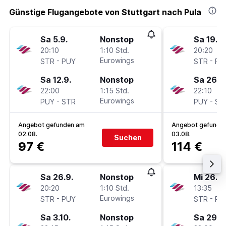
Günstige Flugangebote von Stuttgart nach Pula
Sa 5.9.
Nonstop
Sa 19.9.
20:10
1:10 Std.
20:20
-
Eurowings
-
STR
PUY
STR
PU
Sa 12.9.
Nonstop
Sa 26.9
22:00
1:15 Std.
22:10
-
Eurowings
-
PUY
STR
PUY
ST
Angebot gefunden am
Angebot gefunde
02.08.
03.08.
Suchen
97 €
114 €
Sa 26.9.
Nonstop
Mi 26.8.
20:20
1:10 Std.
13:35
-
Eurowings
-
STR
PUY
STR
PU
Sa 3.10.
Nonstop
Sa 29.8