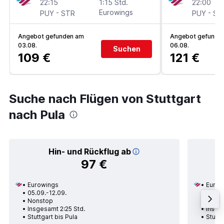
22:15
1:15 Std.
22:00
-
Eurowings
-
PUY
STR
PUY
ST
Angebot gefunden am
Angebot gefunde
03.08.
06.08.
Suchen
109 €
121 €
Suche nach Flügen von Stuttgart
nach Pula
Hin- und Rückflug ab
97 €
Eurowings
Eurow
05.09.-12.09.
05.09
Nonstop
Nons
Insgesamt 2:25 Std.
Insges
Stuttgart bis Pula
Stuttg