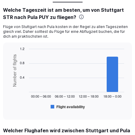
Welche Tageszeit ist am besten, um von Stuttgart
STR nach Pula PUY zu fliegen?
Flüge von Stuttgart nach Pula kosten in der Regel zu allen Tageszeiten
gleich viel. Daher solltest du Flüge für eine Abflugzeit buchen, die für
dich am praktischsten ist.
1.2
Bar
Chart
Number of flights
graphic.
chart
0.8
with
6
bars.
0.4
The
chart
00:00 – 06:00
06:00 – 12:00
12:00 – 18:00
18:00 – 0:00
has
1
Flight availability
X
End
of
axis
interactive
displaying
chart
categories.
Welcher Flughafen wird zwischen Stuttgart und Pula
Range: