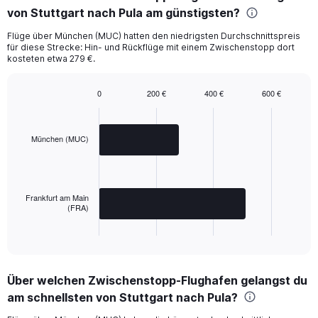
von Stuttgart nach Pula am günstigsten?
Flüge über München (MUC) hatten den niedrigsten Durchschnittspreis
für diese Strecke: Hin- und Rückflüge mit einem Zwischenstopp dort
kosteten etwa 279 €.
0
200 €
400 €
600 €
Bar
Chart
graphic.
chart
with
2
München (MUC)
bars.
The
chart
Frankfurt am Main
has
(FRA)
1
X
End
of
axis
interactive
displaying
chart
categories.
Über welchen Zwischenstopp-Flughafen gelangst du
Range:
am schnellsten von Stuttgart nach Pula?
2
categories.