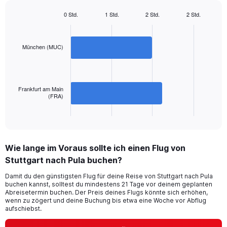
1
Y
0 Std.
1 Std.
2 Std.
2 Std.
axis
Bar
Chart
displaying
graphic.
chart
with
values.
2
München (MUC)
Range:
bars.
0
to
The
240.
chart
Frankfurt am Main
has
(FRA)
1
X
End
of
axis
interactive
displaying
chart
categories.
Wie lange im Voraus sollte ich einen Flug von
Range:
Stuttgart nach Pula buchen?
2
categories.
Damit du den günstigsten Flug für deine Reise von Stuttgart nach Pula
The
buchen kannst, solltest du mindestens 21 Tage vor deinem geplanten
chart
Abreisetermin buchen. Der Preis deines Flugs könnte sich erhöhen,
has
wenn zu zögert und deine Buchung bis etwa eine Woche vor Abflug
1
aufschiebst.
Y