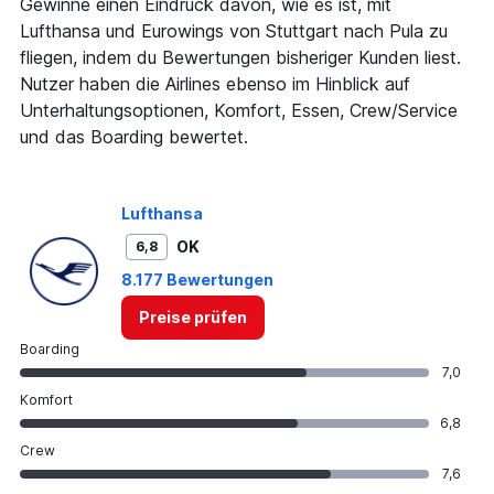
1
Gewinne einen Eindruck davon, wie es ist, mit
Y
Lufthansa und Eurowings von Stuttgart nach Pula zu
axis
fliegen, indem du Bewertungen bisheriger Kunden liest.
displaying
Nutzer haben die Airlines ebenso im Hinblick auf
values.
Range:
Unterhaltungsoptionen, Komfort, Essen, Crew/Service
0
und das Boarding bewertet.
to
750.
Lufthansa
OK
6,8
8.177 Bewertungen
Preise prüfen
Boarding
7,0
Komfort
6,8
Crew
7,6