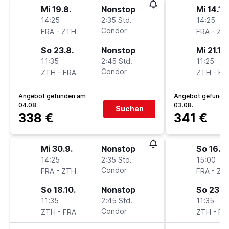
Mi 19.8.
Nonstop
Mi 14.10
14:25
2:35 Std.
14:25
-
Condor
-
FRA
ZTH
FRA
ZT
So 23.8.
Nonstop
Mi 21.10.
11:35
2:45 Std.
11:25
-
Condor
-
ZTH
FRA
ZTH
FR
Angebot gefunden am
Angebot gefunde
04.08.
03.08.
Suchen
338 €
341 €
Mi 30.9.
Nonstop
So 16.8.
14:25
2:35 Std.
15:00
-
Condor
-
FRA
ZTH
FRA
ZT
So 18.10.
Nonstop
So 23.8.
11:35
2:45 Std.
11:35
-
Condor
-
ZTH
FRA
ZTH
FR